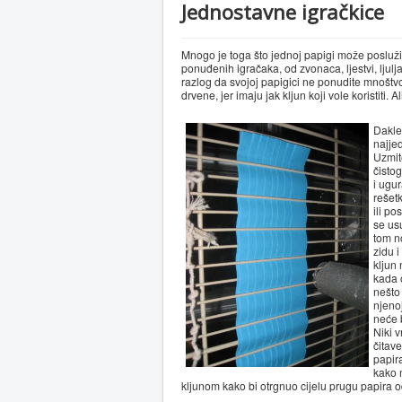
Jednostavne igračkice
Mnogo je toga što jednoj papigi može poslužiti
ponuđenih igračaka, od zvonaca, ljestvi, ljulja
razlog da svojoj papigici ne ponudite mnoštvo
drvene, jer imaju jak kljun koji vole koristiti.
Dakle
najje
Uzmi
čistog
i ugu
rešet
ili po
se usu
tom n
zidu i
kljun
kada o
nešto
njenoj
neće b
Niki v
čitav
papira
kako 
kljunom kako bi otrgnuo cijelu prugu papira 