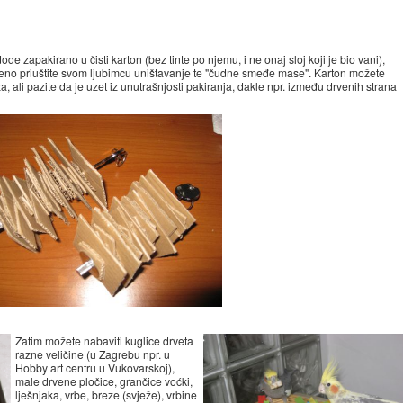
de zapakirano u čisti karton (bez tinte po njemu, i ne onaj sloj koji je bio vani),
eno priuštite svom ljubimcu uništavanje te "čudne smeđe mase". Karton možete
za, ali pazite da je uzet iz unutrašnjosti pakiranja, dakle npr. između drvenih strana
Zatim možete nabaviti kuglice drveta
razne veličine (u Zagrebu npr. u
Hobby art centru u Vukovarskoj),
male drvene pločice, grančice voćki,
lješnjaka, vrbe, breze (svježe), vrbine