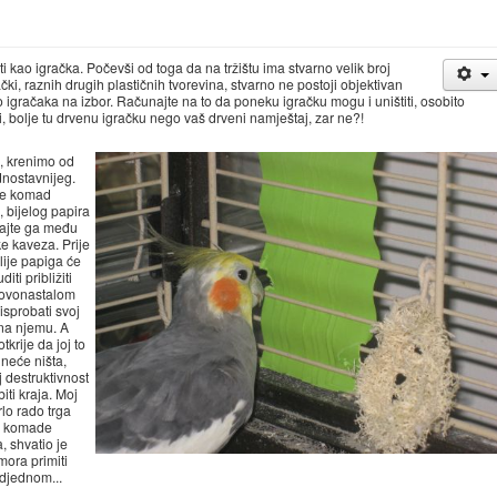
 kao igračka. Počevši od toga da na tržištu ima stvarno velik broj
čki, raznih drugih plastičnih tvorevina, stvarno ne postoji objektivan
 igračaka na izbor. Računajte na to da poneku igračku mogu i uništiti, osobito
 Ali, bolje tu drvenu igračku nego vaš drveni namještaj, zar ne?!
, krenimo od
dnostavnijeg.
te komad
, bijelog papira
rajte ga među
ke kaveza. Prije
slije papiga će
diti približiti
ovonastalom
 isprobati svoj
 na njemu. A
tkrije da joj to
 neće ništa,
 destruktivnost
iti kraja. Moj
rlo rado trga
e komade
, shvatio je
mora primiti
odjednom...