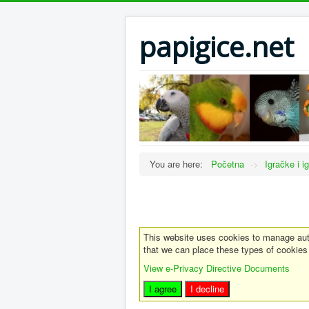
papigice.net
You are here:
Početna
->
Igračke i ig
This website uses cookies to manage auth
that we can place these types of cookies
View e-Privacy Directive Documents
I agree
I decline