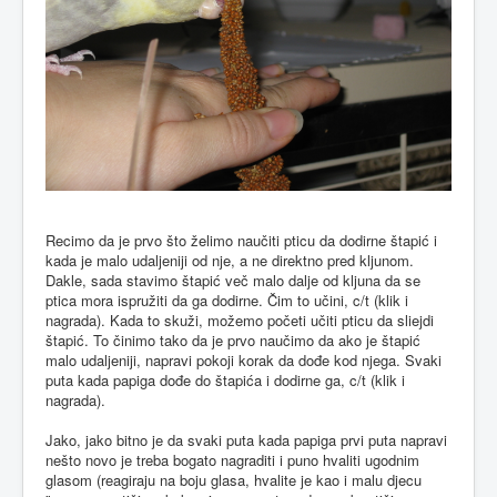
Recimo da je prvo što želimo naučiti pticu da dodirne štapić i
kada je malo udaljeniji od nje, a ne direktno pred kljunom.
Dakle, sada stavimo štapić več malo dalje od kljuna da se
ptica mora ispružiti da ga dodirne. Čim to učini, c/t (klik i
nagrada). Kada to skuži, možemo početi učiti pticu da sliejdi
štapić. To činimo tako da je prvo naučimo da ako je štapić
malo udaljeniji, napravi pokoji korak da dođe kod njega. Svaki
puta kada papiga dođe do štapića i dodirne ga, c/t (klik i
nagrada).
Jako, jako bitno je da svaki puta kada papiga prvi puta napravi
nešto novo je treba bogato nagraditi i puno hvaliti ugodnim
glasom (reagiraju na boju glasa, hvalite je kao i malu djecu