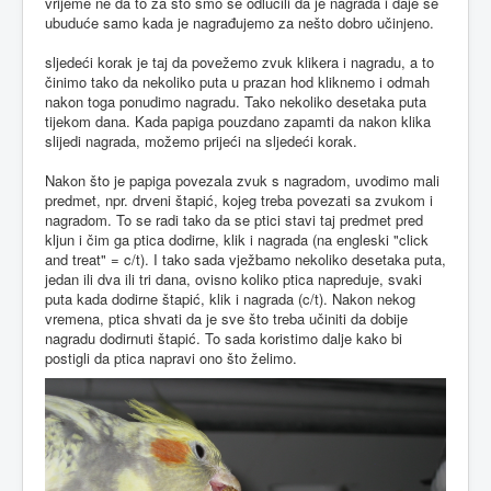
vrijeme ne da to za što smo se odlučili da je nagrada i daje se
ubuduće samo kada je nagrađujemo za nešto dobro učinjeno.
sljedeći korak je taj da povežemo zvuk klikera i nagradu, a to
činimo tako da nekoliko puta u prazan hod kliknemo i odmah
nakon toga ponudimo nagradu. Tako nekoliko desetaka puta
tijekom dana. Kada papiga pouzdano zapamti da nakon klika
slijedi nagrada, možemo prijeći na sljedeći korak.
Nakon što je papiga povezala zvuk s nagradom, uvodimo mali
predmet, npr. drveni štapić, kojeg treba povezati sa zvukom i
nagradom. To se radi tako da se ptici stavi taj predmet pred
kljun i čim ga ptica dodirne, klik i nagrada (na engleski "click
and treat" = c/t). I tako sada vježbamo nekoliko desetaka puta,
jedan ili dva ili tri dana, ovisno koliko ptica napreduje, svaki
puta kada dodirne štapić, klik i nagrada (c/t). Nakon nekog
vremena, ptica shvati da je sve što treba učiniti da dobije
nagradu dodirnuti štapić. To sada koristimo dalje kako bi
postigli da ptica napravi ono što želimo.