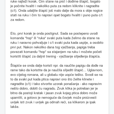
ruke najteži korak. Čim stane na prst i dodirne štapić, bogato
je počnite hvaliti i nekoliko puta za redom kliknite i nagradite
(c/t). Onda udaljite štapić još malo dalje da mora s obje nogice
stati na ruku i čim to napravi opet bogato hvaliti i puno puta c/t
za redom.
Eto, prvi korak je onda postignut. Sada se postepeno uvodi
komanda "hop" ili "ruka" svaki puta kada želimo da stane na
ruku i naravno pohvaljuje i c/t svaki puta kada uspije, a osobito
prvi put. Nakon nekoliko dana tog vježbanja, papiga treba
povezati komandu "hop" sa stajanjem na ruku i možete početi
koristiti štapić za daljnii trening - vježbanje slijeđenja štapića.
Štapiće se onda dalje koristi npr. da naučite papigu da dođe na
rame tako da koristite da je naučila slijediti štapić... Uglavnom,
evo cijelog romana, ali u globalu nije uopće teško. Svodi se na
to da svaki put kada ptica napravi ono što želite klinete i
nagradite (c/t) i tako stvorite uzorak ponašanja - ako napravim
nešto dobro, dobiti ću nagradu. Zvuk klika je potreban jer je
bitno da postoji kratak i jasan zvuk kojeg ptica dobro može
upamtiti, a gotovo je nemoguće da čovjek može proizvesti
uvijek isti zvuk i uvijek ga odmah reći, sa klikerom je ipak
lakše.