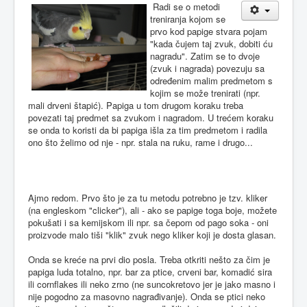
Radi se o metodi
treniranja kojom se
prvo kod papige stvara pojam
"kada čujem taj zvuk, dobiti ću
nagradu". Zatim se to dvoje
(zvuk i nagrada) povezuju sa
određenim malim predmetom s
kojim se može trenirati (npr.
mali drveni štapić). Papiga u tom drugom koraku treba
povezati taj predmet sa zvukom i nagradom. U trećem koraku
se onda to koristi da bi papiga išla za tim predmetom i radila
ono što želimo od nje - npr. stala na ruku, rame i drugo...
Ajmo redom. Prvo što je za tu metodu potrebno je tzv. kliker
(na engleskom "clicker"), ali - ako se papige toga boje, možete
pokušati i sa kemijskom ili npr. sa čepom od pago soka - oni
proizvode malo tiši "klik" zvuk nego kliker koji je dosta glasan.
Onda se kreće na prvi dio posla. Treba otkriti nešto za čim je
papiga luda totalno, npr. bar za ptice, crveni bar, komadić sira
ili cornflakes ili neko zrno (ne suncokretovo jer je jako masno i
nije pogodno za masovno nagrađivanje). Onda se ptici neko