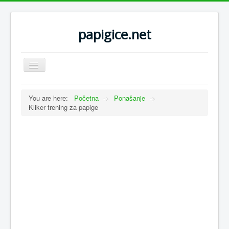
papigice.net
Toggle
Navigation
You are here:
Početna
->
Ponašanje
->
Kliker trening za papige