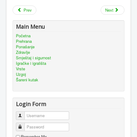
Prev
Next
Main Menu
Početna
Prehrana
Ponašanje
Zdravlje
Smještaj i sigurnost
Igračke i igrališta
Vrste
Uzgoj
Šareni kutak
Login Form
Username
Password
Remember Me