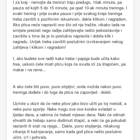
I za kraj - nemojte da treninzi traju predugo, 10ak minuta, pa
pauza od kojih 5 do 15 minuta, pa opet 10-ak minuta treninga. I
svaki trening i prije svake pauze i prije svakog kraja treninga
treba završiti s pozitivnim iskustvom, dakle klikom i nagradom.
Ako ptica neće napraviti ono što od nje tražite, nikako tada ne
smijete prestati nego radije zahtijevajte nešto jednostavnije i
završite s time da je to poslušno napravila i dobila klik i
nagradu. Uvijek treba završiti poslušnim izvršavanjem nekog
zahtjeva i klikom i nagradom!
I, ako budete sve radili kako treba i papiga bude učila kako
trea, uskoro ćete imati pticu koja će svuda ići za štapićem, pa
makar i na rame...
A ako ćete biti puno, puno strpljivi, onda možda nakon puno
treninga dođete i do toga da ptica na zapovijed - doleti.
Uzmite u obzir da će neke ptice jako brzo učiti po toj metodi, a
neke puno sporije. Neke mogu sve ove korake svladati u
tjedan dana, a nekima će trebati mjesec dana. Neki će odmah
shvatiti da trebaju samo dodirnuti štapić, a neki će ga pokušati
rastaviti ili stati na njega... Dakle, puno strpljenja, nikakvog
vikanja ili kažnjavanja, samo kada god ptica nešto poslušno
učini, c/t i pohvala.