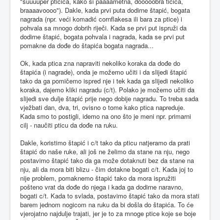
"suuuuper ptičica, kako si paaaametna, dooooobra tičica,
braaaavoooo"). Dakle, kada prvi puta dodirne štapić, bogata
nagrada (npr. veći komadić cornflakesa ili bara za ptice) i
pohvala sa mnogo dobrih riječi. Kada se prvi put ispruži da
dodirne štapić, bogata pohvala i nagrada, kada se prvi put
pomakne da dođe do štapića bogata nagrada...
Ok, kada ptica zna napraviti nekoliko koraka da dođe do
štapića (i nagrade), onda je možemo učiti i da slijedi štapić
tako da ga pomičemo ispred nje i tek kada ga slijedi nekoliko
koraka, dajemo kliki nagradu (c/t). Polako je možemo učiti da
slijedi sve dulje štapić prije nego dobije nagradu. To treba sada
vježbati dan, dva, tri, ovisno o tome kako ptica napreduje.
Kada smo to postigli, idemo na ono što je meni npr. primarni
cilj - naučiti pticu da dođe na ruku.
Dakle, koristimo štapić i c/t tako da pticu natjeramo da prati
štapić do naše ruke, ali još ne želimo da stane na nju, nego
postavimo štapić tako da ga može dotaknuti bez da stane na
nju, ali da mora biti blizu - čim dotakne bogati c/t. Kada joj to
nije problem, pomaknemo štapić tako da mora ispružiti
pošteno vrat da dođe do njega i kada ga dodirne naravno,
bogati c/t. Kada to svlada, postavimo štapić tako da mora stati
barem jednom nogicom na ruku da bi došla do štapića. To će
vjerojatno najdulje trajati, jer je to za mnoge ptice koje se boje