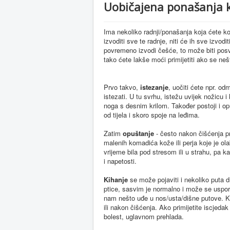
Uobičajena ponašanja 
Ima nekoliko radnji/ponašanja koja ćete ko
izvoditi sve te radnje, niti će ih sve izvod
povremeno izvodi češće, to može biti posv
tako ćete lakše moći primijetiti ako se neš
Prvo takvo,
istezanje
, uočiti ćete npr. od
istezati. U tu svrhu, istežu uvijek nožicu i
noga s desnim krilom. Također postoji i opu
od tijela i skoro spoje na leđima.
Zatim
opuštanje
- često nakon čišćenja p
malenih komadića kože ili perja koje je ol
vrijeme bila pod stresom ili u strahu, pa 
i napetosti.
Kihanje
se može pojaviti i nekoliko puta
ptice, sasvim je normalno i može se uspor
nam nešto uđe u nos/usta/dišne putove. Ki
ili nakon čišćenja. Ako primijetite iscjedak 
bolest, uglavnom prehlada.