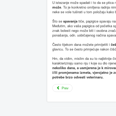
U istezanje može spadati i to da se ptica 
može
. To je konkretno omiljena radnja ni
neke se vole tuširati u tom položaju kako bi
Što se
spavanja
tiče, papigice spavaju n
Međutim, ako vaša papigica od početka spa
znak bolesti nego može biti i osobna znač
ponašanja, odn. uobičajenog načina spav
Često tijekom dana možete primijetiti i
če
glavicu. To se često primjećuje nakon čiš
Hm, da vidim, mislim da su to najbitnije čin
karakteriziraju samo nju i koje su dio nj
nekoliko dana, a usmjerena je k mirovan
i/ili promjenama izmeta, vjerojatno je z
potrebe brzo odvesti veterinaru.
Prev