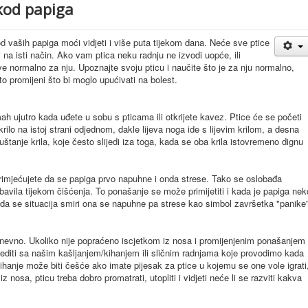
kod papiga
d vaših papiga moći vidjeti i više puta tijekom dana. Neće sve ptice
iti na isti način. Ako vam ptica neku radnju ne izvodi uopće, ili
e normalno za nju. Upoznajte svoju pticu i naučite što je za nju normalno,
to promijeni što bi moglo upućivati na bolest.
mah ujutro kada uđete u sobu s pticama ili otkrijete kavez. Ptice će se početi
 krilo na istoj strani odjednom, dakle lijeva noga ide s lijevim krilom, a desna
štanje krila, koje često slijedi iza toga, kada se oba krila istovremeno dignu
rimjećujete da se papiga prvo napuhne i onda strese. Tako se oslobađa
abavila tijekom čišćenja. To ponašanje se može primijetiti i kada je papiga nek
kada se situacija smiri ona se napuhne pa strese kao simbol završetka "panike
 dnevno. Ukoliko nije popraćeno iscjetkom iz nosa i promijenjenim ponašanjem
editi sa našim kašljanjem/kihanjem ili sličnim radnjama koje provodimo kada
hanje može biti češće ako imate pijesak za ptice u kojemu se one vole igrati
iz nosa, pticu treba dobro promatrati, utopliti i vidjeti neće li se razviti kakva