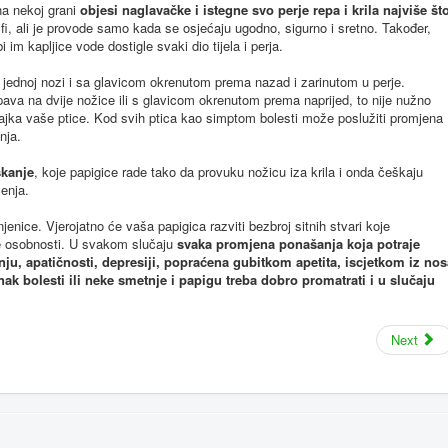
na nekoj grani
objesi naglavačke i istegne svo perje repa i krila najviše št
mfi, ali je provode samo kada se osjećaju ugodno, sigurno i sretno. Također,
 im kapljice vode dostigle svaki dio tijela i perja.
a jednoj nozi i sa glavicom okrenutom prema nazad i zarinutom u perje.
va na dvije nožice ili s glavicom okrenutom prema naprijed, to nije nužno
ajka vaše ptice. Kod svih ptica kao simptom bolesti može poslužiti promjena
anja.
škanje
, koje papigice rade tako da provuku nožicu iza krila i onda češkaju
ćenja.
jenice. Vjerojatno će vaša papigica razviti bezbroj sitnih stvari koje
ene osobnosti. U svakom slučaju
svaka promjena ponašanja koja potraje
ju, apatičnosti, depresiji, popraćena gubitkom apetita, iscjetkom iz nos
nak bolesti ili neke smetnje i papigu treba dobro promatrati i u slučaju
Next