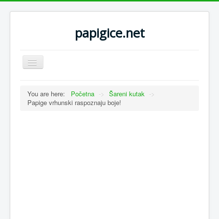
papigice.net
Toggle
Navigation
You are here:
Početna
->
Šareni kutak
->
Papige vrhunski raspoznaju boje!