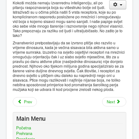
Kokoši možda nemaju izvanrednu inteligenciju, ali po
pitanju raspoznavanja boja su višestruko bolje od ljudi.
Istraživači su u očima pilića našli 5 vrsta receptora, koje su po
kompliciranom rasporedu posložene po mrežnici i omogućavaju
vid boja o kojemo sisavci mogu samo sanjati. I naše papige svijet
oko sebe vide mnogo šarenije i raznovrsnije nego njihovi vlasnici.
Tako prepoznaju za razliku od ljudi i ultraljubičasto. No zašto je to
tako?
Znanstvenici pretpostavljaju da se izvrsno ptičje oko razvilo u
vrijeme dinosaura, kada je većina sisavaca bila aktivna samo u
vrijeme sumraka. Izuzetno na svjetlo osjetljivi receptori na mrežnici
omogućuju orjentaciju čak i uz slabo svjetlo mjesečine, što za u
pravilu po danu aktivne ptice (nasljednike dinosaura) nije donjelo
prednost. Njihovo oko tijekom milijuna godina specijaliziralo se za
šarene valne duljine dnevnog svjetla. Čak štoviše, i receptori za
dnevno svjetlo u ptičjem oku daleko su napredniji nego oni u
sisavaca. Ptice mogu razlikovati i najfinije nijanse boja, ne toliko
nebitna sposobnost primjerice kod promatranja šarolikog perja
mužjaka koji se udvara ili kod procjene zrelosti nekog ploda.
Prev
Next
Main Menu
Početna
Prehrana
Ponašanje