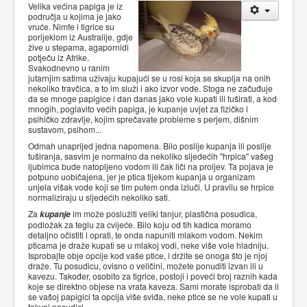
Velika većina papiga je iz
područja u kojima je jako
vruće. Nimfe i tigrice su
porijeklom iz Australije, gdje
žive u stepama, agapornidi
potječu iz Afrike.
Svakodnevno u ranim
jutarnjim satima uživaju kupajući se u rosi koja se skuplja na onih
nekoliko travčica, a to im služi i ako izvor vode. Stoga ne začuđuje
da se mnoge papigice i dan danas jako vole kupati ili tuširati, a kod
mnogih, poglavito većih papiga, je kupanje uvjet za fizičko i
psihičko zdravlje, kojim sprečavate probleme s perjem, dišnim
sustavom, psihom...
Odmah unaprijed jedna napomena. Bilo poslije kupanja ili poslije
tuširanja, sasvim je normalno da nekoliko sljedećih "hrpica" vašeg
ljubimca bude natopljeno vodom ili čak liči na proljev. Ta pojava je
potpuno uobičajena, jer je ptica tijekom kupanja u organizam
unjela višak vode koji se tim putem onda izluči. U pravilu se hrpice
normaliziraju u sljedećih nekoliko sati.
Za
kupanje
im može poslužiti veliki tanjur, plastična posudica,
podložak za teglu za cvijeće. Bilo koju od tih kadica moramo
detaljno očistiti i oprati, te onda napuniti mlakom vodom. Nekim
pticama je draže kupati se u mlakoj vodi, neke više vole hladniju.
Isprobajte obje opcije kod vaše ptice, i držite se onoga što je njoj
draže. Tu posudicu, ovisno o veličini, možete ponuditi izvan ili u
kavezu. Također, osobito za tigrice, postoji i poveći broj raznih kada
koje se direktno objese na vrata kaveza. Sami morate isprobati da li
se vašoj papigici ta opcija više sviđa, neke ptice se ne vole kupati u
takvoj posudici.