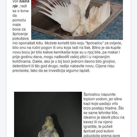
voli
tušira
nje
, radi
se o tome
da
pomoću
male
boce za
špricanje
pokušava
mo oponašati kišu. Možete koristiti bilo koju "špricalicu" za cvijeće,
bilo onu na ručni pogon ili onu koja radi na tlak. Bitno je da kupite
novu bocu jer bilo kakve kemikalije koje su u njoj bile, pa makar i
prije godinu dana, mogu naškoditi vašoj ptici i u najmanjim
količinama. Dakle, ako je u toj boci jednom davno bilo gnojivo,
deterdžent ili što god drugo, radije nabavite novu. Cijene nisu
previsoke, tako da se investicija sigurno isplati.
Špricalicu napunite
toplom vodom, jer sitne
kapi koje padaju vrlo
brzo postaju hladne. Što
se same tehnike tiče,
idealno je staviti pticu na
kavez ili na njeno
igralište, te početi
špricati pod kutom
odozdolje prema gore