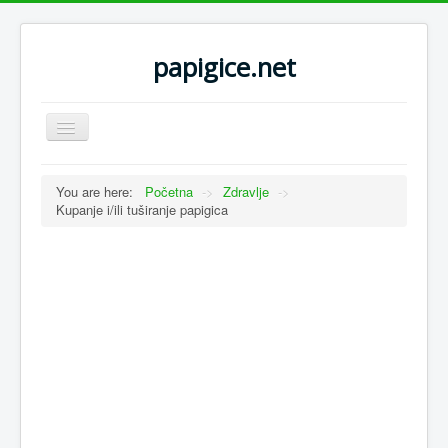
papigice.net
Toggle
Navigation
You are here:
Početna
->
Zdravlje
->
Kupanje i/ili tuširanje papigica