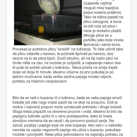
(izaberite najfiniji
mogući mlaz kapljica,
poput vodene prašine).
Tako će kišica padati na
pticu odozgora, a boca
će biti niže od ptice i
neće je dodatno plašiti.
Mnoge ptice se u
početku jako boje zvuka
špricanja i same boce.
Ponekad je potrebno pticu "prisiliti" na tuširanje. To ćete učiniti tako
da pticu ostavite u kavezu, te počnete špricati po kavezu, bez
obzira na to da ptica bježi. Zvuči okrutno, ali na taj način ptici ne
činite ništa na žao, ne možete je ozlijediti, a najkasnije nakon dva
tri puta će početi uživati u tuširanju. Takva prisila ne smije trajati
dulje od dvije tri minute. Idealno vrijeme za prvi pokušaj je po
ljetnim vrućinama, kada velika većina papiga ionako osjeća
potrebu za hladnim osvježenjem.
Bilo da se radi o kupanju ili o tuširanu, kada se vaša papiga smoči
trebate još više nego inače paziti da ne stoji na propuhu. Dok je
mokra i najmanji propuh može uzrokovati prehladu i druge bolesti.
Stoga treba pripaziti na otvorene prozore i vrata. Idealno bi bilo da
papigicu tuširate ujutro ili u rano poslijepodne, kako bi imala
dovoljno vremena da se osuši i da ponovno posloži perje. Na
žalost, postoje i papige koje ne vole kupanje. Ako vam i u nekoliko
navrata ne uspije nagovoriti papigu da uživa u kupanju, pokušaje
možete i prorijediti. Neke ptice jednostavno ne osjećaju potrebu za