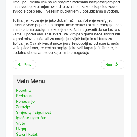
time. Ipak, velika većina će reagirati radosnim namještanjem pod
mlaz vode, okretanjem svih dijelova tijela kako bi kapljice vode
svugdje dospjele, ili veselim bućkanjem u posudicama s vodom.
Tuširanje i kupanje je jako dobar način za trošenje energije.
Osobito veće papige tuširanjem troše velike količine energije. Ako
imate pitomu papigu, možete je pokušati nagovoriti da se tušira s
vama ili pored vas u tušu/kadi. Velikim papigama neće škoditi niti
lagani mlaz iz tuša, ali za manje je uvijek bolje imati bocu za
špricanje. Ova aktivnost može još više poboljšati odnose između
vaše ptice i vas, jer većina papiga jako voli kupanje/tuširanje, te
dodatno obožava osobe koje im to omogućuju.
Prev
Next
Main Menu
Početna
Prehrana
Ponašanje
Zdravlje
Smještaj i sigurnost
Igračke i igrališta
Vrste
Uzgoj
Šareni kutak