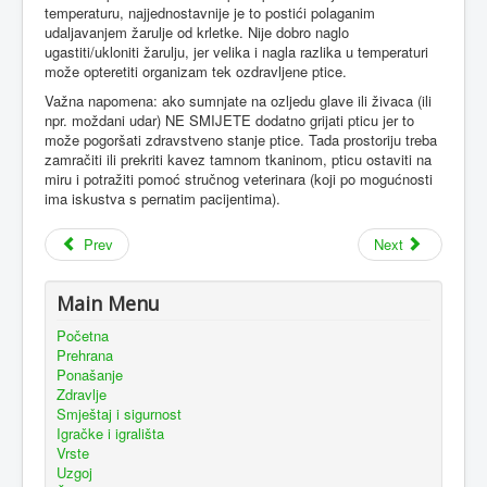
temperaturu, najjednostavnije je to postići polaganim
udaljavanjem žarulje od krletke. Nije dobro naglo
ugastiti/ukloniti žarulju, jer velika i nagla razlika u temperaturi
može opteretiti organizam tek ozdravljene ptice.
Važna napomena: ako sumnjate na ozljedu glave ili živaca (ili
npr. moždani udar) NE SMIJETE dodatno grijati pticu jer to
može pogoršati zdravstveno stanje ptice. Tada prostoriju treba
zamračiti ili prekriti kavez tamnom tkaninom, pticu ostaviti na
miru i potražiti pomoć stručnog veterinara (koji po mogućnosti
ima iskustva s pernatim pacijentima).
Prev
Next
Main Menu
Početna
Prehrana
Ponašanje
Zdravlje
Smještaj i sigurnost
Igračke i igrališta
Vrste
Uzgoj