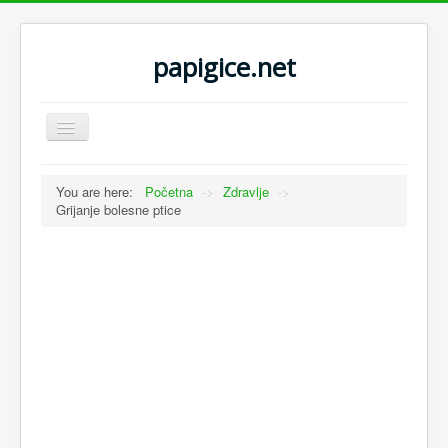
papigice.net
Toggle
Navigation
You are here:
Početna
->
Zdravlje
->
Grijanje bolesne ptice