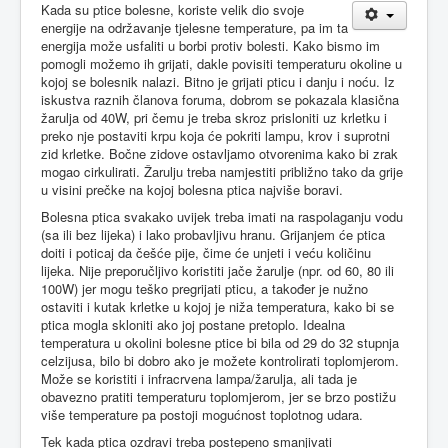
Kada su ptice bolesne, koriste velik dio svoje
energije na održavanje tjelesne temperature, pa im ta
energija može usfaliti u borbi protiv bolesti. Kako bismo im
pomogli možemo ih grijati, dakle povisiti temperaturu okoline u
kojoj se bolesnik nalazi. Bitno je grijati pticu i danju i noću. Iz
iskustva raznih članova foruma, dobrom se pokazala klasična
žarulja od 40W, pri čemu je treba skroz prisloniti uz krletku i
preko nje postaviti krpu koja će pokriti lampu, krov i suprotni
zid krletke. Bočne zidove ostavljamo otvorenima kako bi zrak
mogao cirkulirati. Žarulju treba namjestiti približno tako da grije
u visini prečke na kojoj bolesna ptica najviše boravi.
Bolesna ptica svakako uvijek treba imati na raspolaganju vodu
(sa ili bez lijeka) i lako probavljivu hranu. Grijanjem će ptica
doiti i poticaj da češće pije, čime će unjeti i veću količinu
lijeka. Nije preporučljivo koristiti jače žarulje (npr. od 60, 80 ili
100W) jer mogu teško pregrijati pticu, a također je nužno
ostaviti i kutak krletke u kojoj je niža temperatura, kako bi se
ptica mogla skloniti ako joj postane pretoplo. Idealna
temperatura u okolini bolesne ptice bi bila od 29 do 32 stupnja
celzijusa, bilo bi dobro ako je možete kontrolirati toplomjerom.
Može se koristiti i infracrvena lampa/žarulja, ali tada je
obavezno pratiti temperaturu toplomjerom, jer se brzo postižu
više temperature pa postoji mogućnost toplotnog udara.
Tek kada ptica ozdravi treba postepeno smanjivati