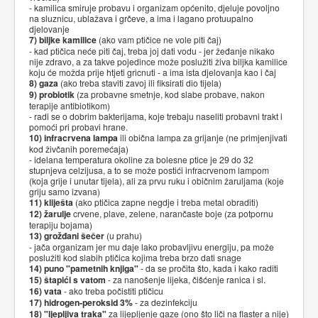
- kamilica smiruje probavu i organizam općenito, djeluje povoljno
na sluznicu, ublažava i grčeve, a ima i lagano protuupalno
djelovanje
7) biljke kamilice
(ako vam ptičice ne vole piti čaj)
- kad ptičica neće piti čaj, treba joj dati vodu - jer žeđanje nikako
nije zdravo, a za takve pojedince može poslužiti živa biljka kamilice
koju će možda prije htjeti gricnuti - a ima ista djelovanja kao i čaj
8) gaza
(ako treba staviti zavoj ili fiksirati dio tijela)
9) probiotik
(za probavne smetnje, kod slabe probave, nakon
terapije antibiotikom)
- radi se o dobrim bakterijama, koje trebaju naseliti probavni trakt i
pomoći pri probavi hrane.
10) infracrvena lampa
ili obična lampa za grijanje (ne primjenjivati
kod živčanih poremećaja)
- idelana temperatura okoline za bolesne ptice je 29 do 32
stupnjeva celzijusa, a to se može postići infracrvenom lampom
(koja grije i unutar tijela), ali za prvu ruku i običnim žaruljama (koje
griju samo izvana)
11) kliješta
(ako ptičica zapne negdje i treba metal obraditi)
12) žarulje
crvene, plave, zelene, narančaste boje (za potpornu
terapiju bojama)
13) grožđani šečer
(u prahu)
- jača organizam jer mu daje lako probavljivu energiju, pa može
poslužiti kod slabih ptičica kojima treba brzo dati snage
14) puno "pametnih knjiga"
- da se pročita što, kada i kako raditi
15) štapići s vatom
- za nanošenje lijeka, čišćenje ranica i sl.
16) vata
- ako treba počistiti ptičicu
17) hidrogen-peroksid 3%
- za dezinfekciju
18) "ljepljiva traka"
za lijepljenje gaze (ono što liči na flaster a nije)