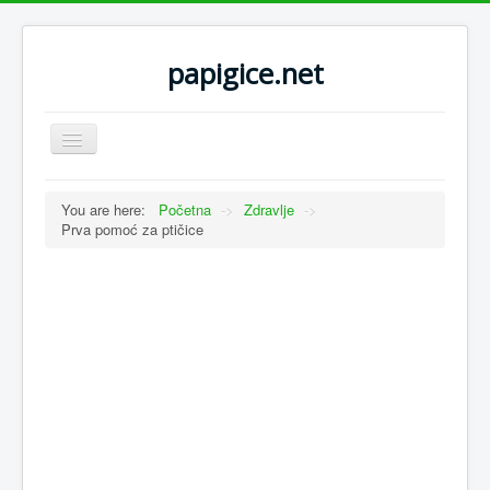
papigice.net
Toggle
Navigation
You are here:
Početna
->
Zdravlje
->
Prva pomoć za ptičice