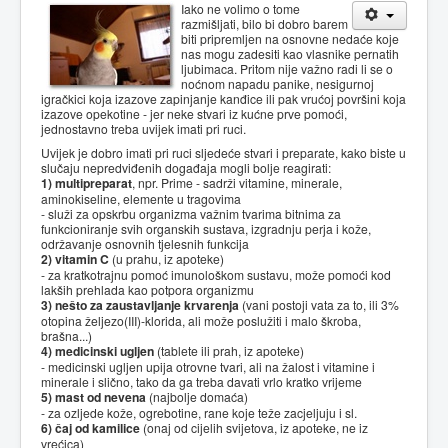
Iako ne volimo o tome
razmišljati, bilo bi dobro barem
biti pripremljen na osnovne nedaće koje
nas mogu zadesiti kao vlasnike pernatih
ljubimaca. Pritom nije važno radi li se o
noćnom napadu panike, nesigurnoj
igračkici koja izazove zapinjanje kanđice ili pak vrućoj površini koja
izazove opekotine - jer neke stvari iz kućne prve pomoći,
jednostavno treba uvijek imati pri ruci.
Uvijek je dobro imati pri ruci sljedeće stvari i preparate, kako biste u
slučaju nepredviđenih događaja mogli bolje reagirati:
1) multipreparat
, npr. Prime - sadrži vitamine, minerale,
aminokiseline, elemente u tragovima
- služi za opskrbu organizma važnim tvarima bitnima za
funkcioniranje svih organskih sustava, izgradnju perja i kože,
održavanje osnovnih tjelesnih funkcija
2) vitamin C
(u prahu, iz apoteke)
- za kratkotrajnu pomoć imunološkom sustavu, može pomoći kod
lakših prehlada kao potpora organizmu
3) nešto za zaustavljanje krvarenja
(vani postoji vata za to, ili 3%
otopina željezo(III)-klorida, ali može poslužiti i malo škroba,
brašna...)
4) medicinski ugljen
(tablete ili prah, iz apoteke)
- medicinski ugljen upija otrovne tvari, ali na žalost i vitamine i
minerale i slično, tako da ga treba davati vrlo kratko vrijeme
5) mast od nevena
(najbolje domaća)
- za ozljede kože, ogrebotine, rane koje teže zacjeljuju i sl.
6) čaj od kamilice
(onaj od cijelih svijetova, iz apoteke, ne iz
vrećica)