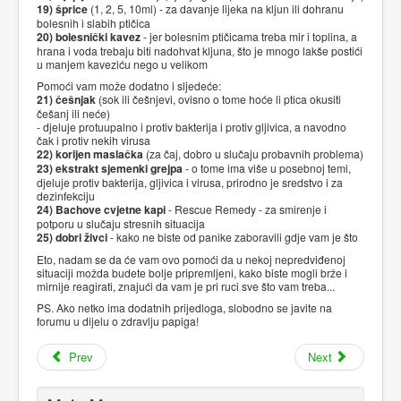
19) šprice
(1, 2, 5, 10ml) - za davanje lijeka na kljun ili dohranu
bolesnih i slabih ptičica
20) bolesnički kavez
- jer bolesnim ptičicama treba mir i toplina, a
hrana i voda trebaju biti nadohvat kljuna, što je mnogo lakše postići
u manjem kaveziću nego u velikom
Pomoći vam može dodatno i sljedeće:
21) češnjak
(sok ili češnjevi, ovisno o tome hoće li ptica okusiti
češanj ili neće)
- djeluje protuupalno i protiv bakterija i protiv gljivica, a navodno
čak i protiv nekih virusa
22) korijen maslačka
(za čaj, dobro u slučaju probavnih problema)
23) ekstrakt sjemenki grejpa
- o tome ima više u posebnoj temi,
djeluje protiv bakterija, gljivica i virusa, prirodno je sredstvo i za
dezinfekciju
24) Bachove cvjetne kapi
- Rescue Remedy - za smirenje i
potporu u slučaju stresnih situacija
25) dobri živci
- kako ne biste od panike zaboravili gdje vam je što
Eto, nadam se da će vam ovo pomoći da u nekoj nepredviđenoj
situaciji možda budete bolje pripremljeni, kako biste mogli brže i
mirnije reagirati, znajući da vam je pri ruci sve što vam treba...
PS. Ako netko ima dodatnih prijedloga, slobodno se javite na
forumu u dijelu o zdravlju papiga!
Prev
Next