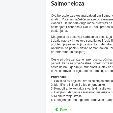
Salmoneloza
Ova bolest je uzrokovana bakterijom Salmonelo
apatiju. Ptice se najčešće zaraze od zaražene h
vlasnika. Salmonela dugo može preživjeti na top
bakterijom Escherichia Coli (E. coli, prenos
bakterijama.
Dijagnoza se postavlja kada se od ptice koja 
trebalo napraviti i testove senzitivnosti (osjet
problem je proljev, koji izaziva i brzu dehidr
Antibiotici se počinju davati odmah nakon uzi
parenteralno (injekcijom).
Često su ptice zaražene i prenose uzročnika, 
periodu kada se poveća stres, bolest može izb
često ugibaju (jer im je imunološki sustav nera
paziti da dovoljno pije. Ako ne jede i pije, tr
Prevencija:
1. Paziti da su pojilice i hranilice smještene 
2. Identificirati i liječiti ptice prijenosnike
3. Kontroliranje kontakta s vanjskim svijetom
4. Pažljivo uklanjanje zaraženog materijala p
5. Minimiziranje stresa
6. Detaljna osobna higijena - redovitim pran
Prev