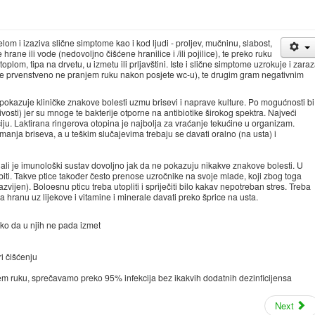
m i izaziva slične simptome kao i kod ljudi - proljev, mučninu, slabost,
rane ili vode (nedovoljno čišćene hranilice i /ili pojilice), te preko ruku
lom, tipa na drvetu, u izmetu ili prljavštini. Iste i slične simptome uzrokuje i zara
i se prvenstveno ne pranjem ruku nakon posjete wc-u), te drugim gram negativnim
pokazuje kliničke znakove bolesti uzmu brisevi i naprave kulture. Po mogućnosti bi
ljivosti) jer su mnoge te bakterije otporne na antibiotike širokog spektra. Najveći
aciju. Laktirana ringerova otopina je najbolja za vraćanje tekućine u organizam.
manja briseva, a u teškim slučajevima trebaju se davati oralno (na usta) i
ali je imunološki sustav dovoljno jak da ne pokazuju nikakve znakove bolesti. U
iti. Takve ptice također često prenose uzročnike na svoje mlade, koji zbog toga
zvijen). Boloesnu pticu treba utopliti i spriječiti bilo kakav nepotreban stres. Treba
eba hranu uz lijekove i vitamine i minerale davati preko šprice na usta.
tako da u njih ne pada izmet
ri čišćenju
jem ruku, sprečavamo preko 95% infekcija bez ikakvih dodatnih dezinficijensa
Next