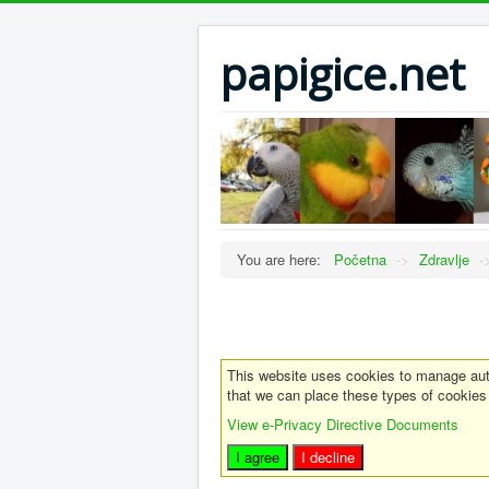
papigice.net
You are here:
Početna
->
Zdravlje
-
This website uses cookies to manage auth
that we can place these types of cookies
View e-Privacy Directive Documents
I agree
I decline