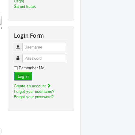
Uzgoj
Šareni kutak
za
Login Form
Username
Password
Remember Me
Log in
Create an account
Forgot your username?
Forgot your password?