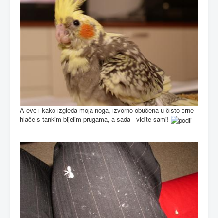
A evo i kako izgleda moja noga, izvorno obučena u čisto crne
hlače s tankim bijelim prugama, a sada - vidite sami!