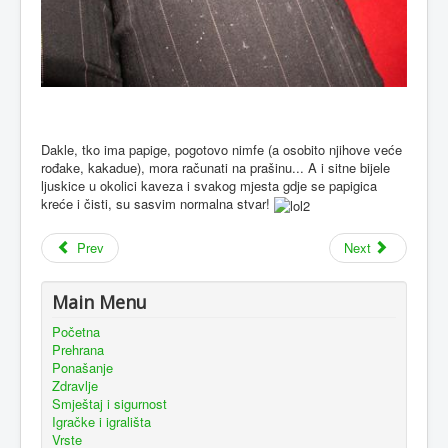
Dakle, tko ima papige, pogotovo nimfe (a osobito njihove veće
rođake, kakadue), mora računati na prašinu... A i sitne bijele
ljuskice u okolici kaveza i svakog mjesta gdje se papigica
kreće i čisti, su sasvim normalna stvar!
Prev
Next
Main Menu
Početna
Prehrana
Ponašanje
Zdravlje
Smještaj i sigurnost
Igračke i igrališta
Vrste