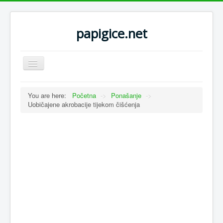
papigice.net
Toggle
Navigation
You are here:
Početna
->
Ponašanje
->
Uobičajene akrobacije tijekom čišćenja