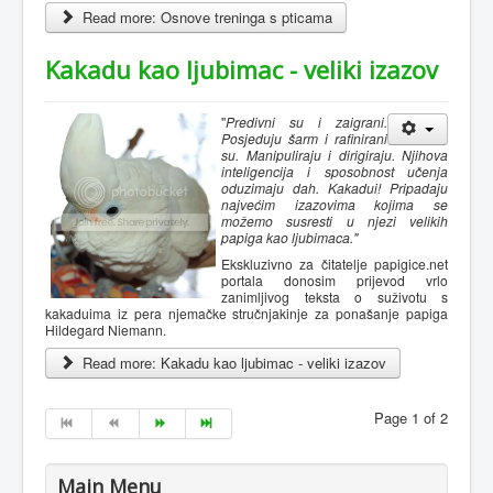
Read more: Osnove treninga s pticama
Kakadu kao ljubimac - veliki izazov
"
Predivni su i zaigrani.
Posjeduju šarm i rafinirani
su. Manipuliraju i dirigiraju. Njihova
inteligencija i sposobnost učenja
oduzimaju dah. Kakadui! Pripadaju
najvećim izazovima kojima se
možemo susresti u njezi velikih
papiga kao ljubimaca."
Ekskluzivno za čitatelje papigice.net
portala donosim prijevod vrlo
zanimljivog teksta o suživotu s
kakaduima iz pera njemačke stručnjakinje za ponašanje papiga
Hildegard Niemann.
Read more: Kakadu kao ljubimac - veliki izazov
Page 1 of 2
Main Menu