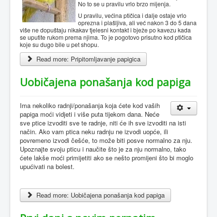
No to se u pravilu vrlo brzo mijenja.
U pravilu, većina ptičica i dalje ostaje vrlo
oprezna i plašljiva, ali već nakon 3 do 5 dana
više ne dopuštaju nikakav tjelesni kontakt i bježe po kavezu kada
se uputite rukom prema njima. To je pogotovo prisutno kod ptičica
koje su dugo bile u pet shopu.
Read more: Pripitomljavanje papigica
Uobičajena ponašanja kod papiga
Ima nekoliko radnji/ponašanja koja ćete kod vaših
papiga moći vidjeti i više puta tijekom dana. Neće
sve ptice izvoditi sve te radnje, niti će ih sve izvoditi na isti
način. Ako vam ptica neku radnju ne izvodi uopće, ili
povremeno izvodi češće, to može biti posve normalno za nju.
Upoznajte svoju pticu i naučite što je za nju normalno, tako
ćete lakše moći primijetiti ako se nešto promijeni što bi moglo
upućivati na bolest.
Read more: Uobičajena ponašanja kod papiga