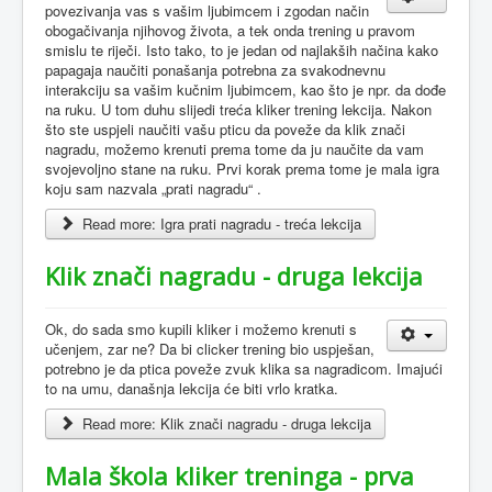
povezivanja vas s vašim ljubimcem i zgodan način
obogačivanja njihovog života, a tek onda trening u pravom
smislu te riječi. Isto tako, to je jedan od najlakših načina kako
papagaja naučiti ponašanja potrebna za svakodnevnu
interakciju sa vašim kučnim ljubimcem, kao što je npr. da dođe
na ruku. U tom duhu slijedi treća kliker trening lekcija. Nakon
što ste uspjeli naučiti vašu pticu da poveže da klik znači
nagradu, možemo krenuti prema tome da ju naučite da vam
svojevoljno stane na ruku. Prvi korak prema tome je mala igra
koju sam nazvala „prati nagradu“ .
Read more: Igra prati nagradu - treća lekcija
Klik znači nagradu - druga lekcija
Ok, do sada smo kupili kliker i možemo krenuti s
učenjem, zar ne? Da bi clicker trening bio uspješan,
potrebno je da ptica poveže zvuk klika sa nagradicom. Imajući
to na umu, današnja lekcija će biti vrlo kratka.
Read more: Klik znači nagradu - druga lekcija
Mala škola kliker treninga - prva