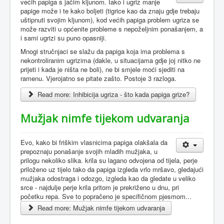
većih papiga s jačim kljunom. Iako i ugriz manje
papige može i te kako boljeti (tigrice kao da znaju gdje trebaju
uštipnuti svojim kljunom), kod većih papiga problem ugriza se
može razviti u općenite probleme s nepoželjnim ponašanjem, a
i sami ugrizi su puno opasniji.
Mnogi stručnjaci se slažu da papiga koja ima problema s
nekontroliranim ugrizima (dakle, u situacijama gdje joj nitko ne
prijeti i kada je ništa ne boli), ne bi smjele moći sjediti na
ramenu. Vjerojatno se pitate zašto. Postoje 3 razloga.
Read more: Inhibicija ugriza - što kada papiga grize?
Mužjak nimfe tijekom udvaranja
Evo, kako bi friškim vlasnicima papiga olakšala da
prepoznaju ponašanje svojih mladih mužjaka, u
prilogu nekoliko slika. krila su lagano odvojena od tijela, perje
priloženo uz tijelo tako da papiga izgleda vrlo mršavo, gledajući
mužjaka odostraga i odozgo, izgleda kao da gledate u veliko
srce - najdulje perje krila pritom je prekriženo u dnu, pri
početku repa. Sve to popračeno je specifičnom pjesmom...
Read more: Mužjak nimfe tijekom udvaranja