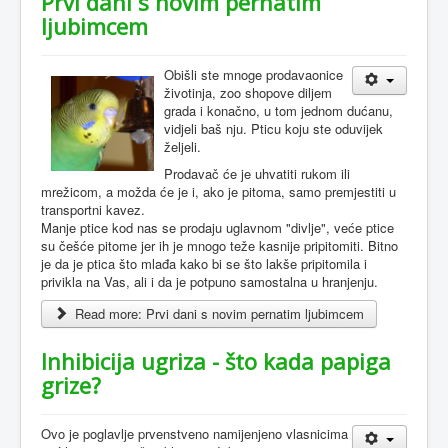
Prvi dani s novim pernatim
ljubimcem
O
bišli ste mnoge prodavaonice
životinja, zoo shopove diljem
grada i konačno, u tom jednom dućanu,
vidjeli baš nju. Pticu koju ste oduvijek
željeli.
Prodavač će je uhvatiti rukom ili
mrežicom, a možda će je i, ako je pitoma, samo premjestiti u
transportni kavez.
Manje ptice kod nas se prodaju uglavnom "divlje", veće ptice
su češće pitome jer ih je mnogo teže kasnije pripitomiti. Bitno
je da je ptica što mlađa kako bi se što lakše pripitomila i
privikla na Vas, ali i da je potpuno samostalna u hranjenju.
Read more: Prvi dani s novim pernatim ljubimcem
Inhibicija ugriza - što kada papiga
grize?
Ovo je poglavlje prvenstveno namijenjeno vlasnicima