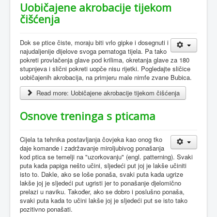
Uobičajene akrobacije tijekom
čišćenja
Dok se ptice čiste, moraju biti vrlo gipke i dosegnuti i
najudaljenije dijelove svoga pernatoga tijela. Pa tako
pokreti provlačenja glave pod krilima, okretanja glave za 180
stupnjeva i slični pokreti uopče nisu rijetki. Pogledajte sličice
uobičajenih akrobacija, na primjeru male nimfe zvane Bubica.
Read more: Uobičajene akrobacije tijekom čišćenja
Osnove treninga s pticama
Cijela ta tehnika postavljanja čovjeka kao onog tko
daje komande i zadržavanje miroljubivog ponašanja
kod ptica se temelji na "uzorkovanju" (engl. patterning). Svaki
puta kada papiga nešto učini, sljedeći put joj je lakše učiniti
isto to. Dakle, ako se loše ponaša, svaki puta kada ugrize
lakše joj je sljedeći put ugristi jer to ponašanje djelomično
prelazi u naviku. Također, ako se dobro i poslušno ponaša,
svaki puta kada to učini lakše joj je sljedeći put se isto tako
pozitivno ponašati.