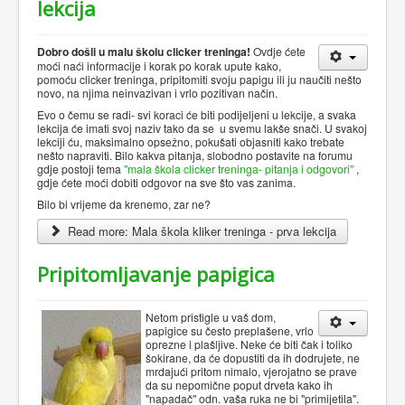
lekcija
Dobro došli u malu školu clicker treninga!
Ovdje ćete
moći naći informacije i korak po korak upute kako,
pomoću clicker treninga, pripitomiti svoju papigu ili ju naučiti nešto
novo, na njima neinvazivan i vrlo pozitivan način.
Evo o čemu se radi- svi koraci će biti podijeljeni u lekcije, a svaka
lekcija će imati svoj naziv tako da se u svemu lakše snači. U svakoj
lekciji ću, maksimalno opsežno, pokušati objasniti kako trebate
nešto napraviti. Bilo kakva pitanja, slobodno postavite na forumu
gdje postoji tema
"mala škola clicker treninga- pitanja i odgovori"
,
gdje ćete moći dobiti odgovor na sve što vas zanima.
Bilo bi vrijeme da krenemo, zar ne?
Read more: Mala škola kliker treninga - prva lekcija
Pripitomljavanje papigica
Netom pristigle u vaš dom,
papigice su često preplašene, vrlo
oprezne i plašljive. Neke će biti čak i toliko
šokirane, da će dopustiti da ih dodrujete, ne
mrdajući pritom nimalo, vjerojatno se prave
da su nepomične poput drveta kako ih
"napadač" odn. vaša ruka ne bi "primijetila".