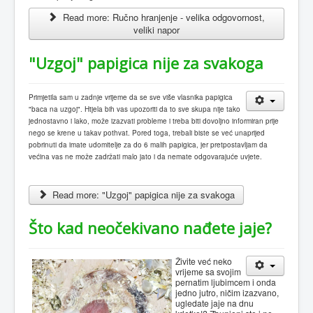
Read more: Ručno hranjenje - velika odgovornost,
veliki napor
"Uzgoj" papigica nije za svakoga
Primjetila sam u zadnje vrijeme da se sve više vlasnika papigica
"baca na uzgoj". Htjela bih vas upozoriti da to sve skupa nije tako
jednostavno i lako, može izazvati probleme i treba biti dovoljno informiran prije
nego se krene u takav pothvat. Pored toga, trebali biste se već unaprijed
pobrinuti da imate udomitelje za do 6 malih papigica, jer pretpostavljam da
većina vas ne može zadržati malo jato i da nemate odgovarajuće uvjete.
Read more: "Uzgoj" papigica nije za svakoga
Što kad neočekivano nađete jaje?
Živite već neko
vrijeme sa svojim
pernatim ljubimcem i onda
jedno jutro, ničim izazvano,
ugledate jaje na dnu