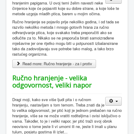
hranjenim papigama. U ovoj temi želim navesti neke
činjenice koje će pojasniti koje su dobre strane, a koje loše te
metode uzgoja mladih ptica, barem u mojim očima.
Ručno hranjenje se pojavilo prije nekoliko godina, i od tada se
razvilo nekoliko metoda i mnogo gotovih hrana za ručno
odhranjivanje ptica, koje svakako treba preporučiti ako se
odlučite za to. Nikako se ne preporuča birati samoizrađene
mješavine jer one rijetko mogu biti u potpunosti izbalansirane
tako da zadovoljavaju sve potrebe tako malog, a tako brzo
rastućeg organizma.
Read more: Ručno hranjenje - za i protiv
Ručno hranjenje - velika
odgovornost, veliki napor
Dragi moji, kako sve više ljudi pita i o ručnom
hranjenju, nastavljam s tom temom. Treba znati da je
to velika odgovornost, jer ptić koji je jednom prebačen na ručno
hranjenje, više se ne može vratiti roditeljima i ovisi isključivo o
vama. Također, to je i veliki napor, jer ptić traži svoj obrok
neovisno o tome jeste li vi umorni ili ne, jeste li imali u planu
tulum, posjetu gostima ili izlet...