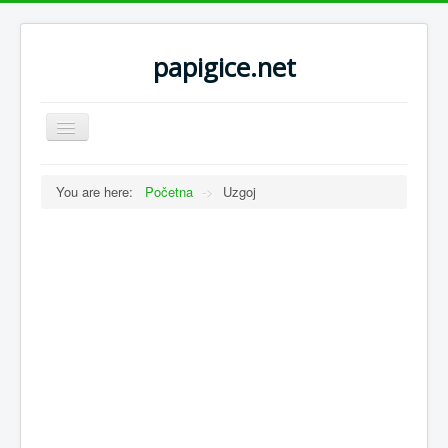
papigice.net
Toggle
Navigation
You are here:
Početna
->
Uzgoj