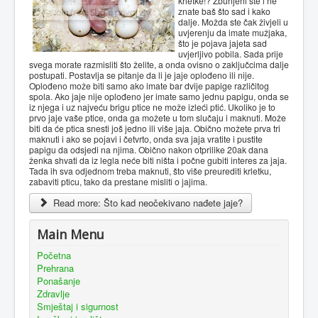
krletke!? Zbunjeni ste i ne
znate baš što sad i kako
dalje. Možda ste čak živjeli u
uvjerenju da imate mužjaka,
što je pojava jajeta sad
uvjerljivo pobila. Sada prije
svega morate razmisliti što želite, a onda ovisno o zaključcima dalje
postupati. Postavlja se pitanje da li je jaje oplođeno ili nije.
Oplođeno može biti samo ako imate bar dvije papige različitog
spola. Ako jaje nije oplođeno jer imate samo jednu papigu, onda se
iz njega i uz najveću brigu ptice ne može izleći ptić. Ukoliko je to
prvo jaje vaše ptice, onda ga možete u tom slučaju i maknuti. Može
biti da će ptica snesti još jedno ili više jaja. Obično možete prva tri
maknuti i ako se pojavi i četvrto, onda sva jaja vratite i pustite
papigu da odsjedi na njima. Obično nakon otprilike 20ak dana
ženka shvati da iz legla neće biti ništa i počne gubiti interes za jaja.
Tada ih sva odjednom treba maknuti, što više preurediti krletku,
zabaviti pticu, tako da prestane misliti o jajima.
Read more: Što kad neočekivano nađete jaje?
Main Menu
Početna
Prehrana
Ponašanje
Zdravlje
Smještaj i sigurnost