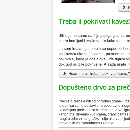
R
Treba li pokrivati kavez
Bitno je ne samo da li je papiga glasna, n
ujutro ima ljudi i zvukova, te kako sama pa
Ja sam imala tigrice koje su super podnosil
po kavezu ako bi ih pokrila, pa sada imam
pokrivala, kada je došla ova luda tigrica vi
dok god su bile pokrivene. A sada nimfe ne
Read more: Treba li pokrivati kavez
Dopušteno drvo za preč
Prečke bi trebale biti od prirodnih grana ili b
te da nisu samo postavljene vodoravno, nego
sa debljom prečkom za sjedenje od drva. igra
kartonima, drvenim kuglicama, grančicama i 
reagira odmah na igračke - nije ni prva ni je
prihvate ih za svakodnevnu zabavu.