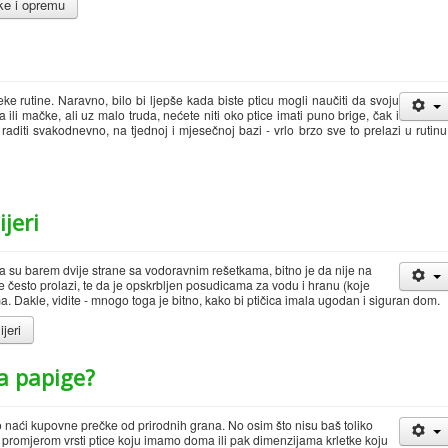
ke i opremu
eke rutine. Naravno, bilo bi ljepše kada biste pticu mogli naučiti da svoju
ili mačke, ali uz malo truda, nećete niti oko ptice imati puno brige, čak i
aditi svakodnevno, na tjednoj i mjesečnoj bazi - vrlo brzo sve to prelazi u rutinu
ijeri
e da su barem dvije strane sa vodoravnim rešetkama, bitno je da nije na
se često prolazi, te da je opskrbljen posudicama za vodu i hranu (koje
a. Dakle, vidite - mnogo toga je bitno, kako bi ptičica imala ugodan i siguran dom.
jeri
a papige?
ći kupovne prečke od prirodnih grana. No osim što nisu baš toliko
 promjerom vrsti ptice koju imamo doma ili pak dimenzijama krletke koju