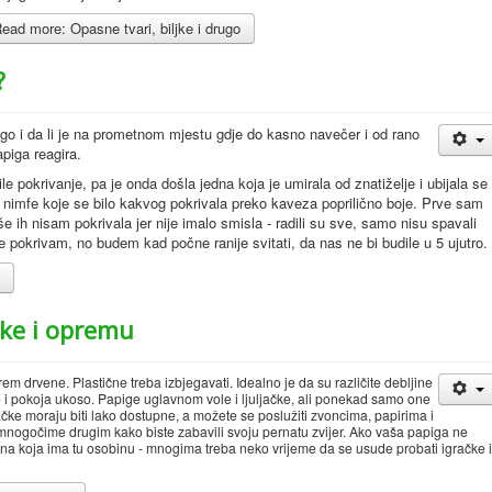
ead more: Opasne tvari, biljke i drugo
?
ego i da li je na prometnom mjestu gdje do kasno navečer i od rano
piga reagira.
e pokrivanje, pa je onda došla jedna koja je umirala od znatiželje i ubijala se
 nimfe koje se bilo kakvog pokrivala preko kaveza poprilično boje. Prve sam
še ih nisam pokrivala jer nije imalo smisla - radili su sve, samo nisu spavali
 pokrivam, no budem kad počne ranije svitati, da nas ne bi budile u 5 ujutro.
?
ke i opremu
arem drvene. Plastične treba izbjegavati. Idealno je da su različite debljine
 i pokoja ukoso. Papige uglavnom vole i ljuljačke, ali ponekad samo one
čke moraju biti lako dostupne, a možete se poslužiti zvoncima, papirima i
mnogočime drugim kako biste zabavili svoju pernatu zvijer. Ako vaša papiga ne
dina koja ima tu osobinu - mnogima treba neko vrijeme da se usude probati igračke i