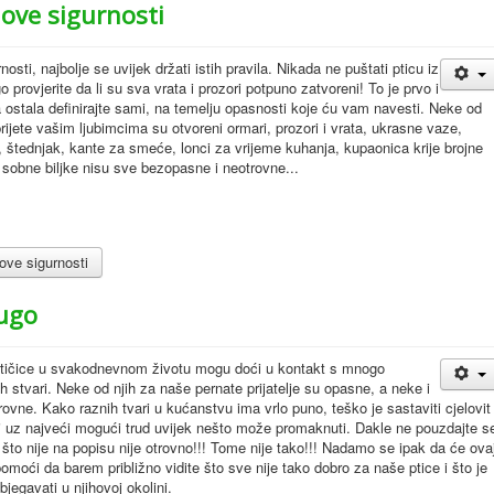
ove sigurnosti
nosti, najbolje se uvijek držati istih pravila. Nikada ne puštati pticu iz
 provjerite da li su sva vrata i prozori potpuno zatvoreni! To je prvo i
a ostala definirajte sami, na temelju opasnosti koje ću vam navesti. Neke od
rijete vašim ljubimcima su otvoreni ormari, prozori i vrata, ukrasne vaze,
 štednjak, kante za smeće, lonci za vrijeme kuhanja, kupaonica krije brojne
i sobne biljke nisu sve bezopasne i neotrovne...
ove sigurnosti
rugo
tičice u svakodnevnom životu mogu doći u kontakt s mnogo
tih stvari. Neke od njih za naše pernate prijatelje su opasne, a neke i
rovne. Kako raznih tvari u kućanstvu ima vrlo puno, teško je sastaviti cjelovit
 i uz najveći mogući trud uvijek nešto može promaknuti. Dakle ne pouzdajte s
što nije na popisu nije otrovno!!! Tome nije tako!!! Nadamo se ipak da će ova
omoći da barem približno vidite što sve nije tako dobro za naše ptice i što je
zbjegavati u njihovoj okolini.