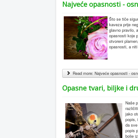
Najveće opasnosti - osn
Što se tiče sigur
kaveza prije nego
glavno pravilo, 
opasnosti koje p
otvoreni plamen,
opasnosti, a nit
Read more: Najveće opasnosti - osn
Opasne tvari, biljke i d
Naše p
različi
jako ot
popis,
da sve 
popis p
bolje i