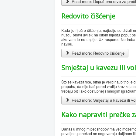
Read more: Dopušteno drvo za preč
Redovito čišćenje
Kada je riječ o čišćenju, najbolje se držati n
nuždu obavi uvijek na istom mjestu poput psa 
ako vam to ne uspije. Uz raspored što treba r
naviku.
Read more: Redovito čišćenje
Smještaj u kavezu ili vol
Što se kaveza tiče, bitna je veličina, bitno j
propuhu, da nije baš pored vratiju kroz koja 
trebaju biti lako dostupne) i mnogim igračkam
Read more: Smještaj u kavezu ili voli
Kako napraviti prečke z
Danas u mnogim pet shopovima već možemo na
povoljne, ponekad ne odgovaraju duljinom ili