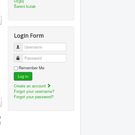
Uzgoj
Šareni kutak
Login Form
Username
Password
Remember Me
Log in
Create an account
Forgot your username?
Forgot your password?
e
j