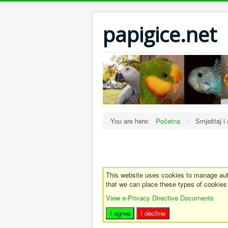
papigice.net
You are here:
Početna
->
Smještaj i 
This website uses cookies to manage auth
that we can place these types of cookies
View e-Privacy Directive Documents
I agree
I decline