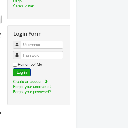
Uzgoj
Šareni kutak
e
Login Form
j
Username
Password
Remember Me
Log in
Create an account
-
Forgot your username?
a
Forgot your password?
i