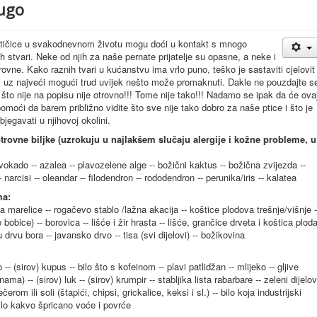
rugo
tičice u svakodnevnom životu mogu doći u kontakt s mnogo
tih stvari. Neke od njih za naše pernate prijatelje su opasne, a neke i
rovne. Kako raznih tvari u kućanstvu ima vrlo puno, teško je sastaviti cjelovit
 i uz najveći mogući trud uvijek nešto može promaknuti. Dakle ne pouzdajte s
što nije na popisu nije otrovno!!! Tome nije tako!!! Nadamo se ipak da će ova
omoći da barem približno vidite što sve nije tako dobro za naše ptice i što je
zbjegavati u njihovoj okolini.
trovne biljke (uzrokuju u najlakšem slučaju alergije i kožne probleme, u
avokado -- azalea -- plavozelene alge -- božični kaktus -- božična zvijezda --
- narcisi -- oleandar -- filodendron -- rododendron -- perunika/iris -- kalatea
ma:
a marelice -- rogačevo stablo /lažna akacija -- koštice plodova trešnje/višnje -
bice) -- borovica -- lišće i žir hrasta -- lišće, grančice drveta i koštica plod
 drvu bora -- javansko drvo -- tisa (svi dijelovi) -- božikovina
- (sirov) kupus -- bilo što s kofeinom -- plavi patlidžan -- mlijeko -- gljive
) -- (sirov) luk -- (sirov) krumpir -- stabljika lista rabarbare -- zeleni dijelov
čerom ili soli (štapići, chipsi, grickalice, keksi i sl.) -- bilo koja industrijski
bilo kakvo špricano voće i povrće