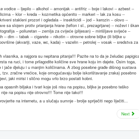
 vodice -- ljepilo -- alkohol -- amonijak -- antifriz -- boje i lakovi -- azbest --
icima -- klor -- kreda -- kozmetika općenito -- markeri -- lak za kosu --
iveni stakleni prozori i ogledala -- insekticidi -- jod -- kerozin -- olovo --
ve sa slojem protiv prianjanja hrane (teflon i sl., prezagrijane) -- noževi i škar
otografija -- poliuretan -- zemlja za cvijeće (plijesan) -- mirišljave svijeće --
h -- dim -- tabak -- cigarete -- nikotin -- otrovne sobne biljke (ili biljke u
ršine (akvariji, vaze, wc, kada) -- vazelin -- petrolej -- vosak -- sredstva za
ih vlasnika, a najgora su nepitana pitanja!!! Pazite na to da je želudac papigic
ta na ruci, i tome prilagodite količine sve hrane koju im dajete. Osim toga,
e i jače djeluju i u manjim količinama. A zbog posebne građe dišnog sustava
e, tzv. zračne vrećice, koje omogućavaju bolje iskorištavanje zraka) posebno
jevi, jaki mirisi i slično mogu vrlo brzo postati kobni.
pa opasnih biljaka i tvari koje još nisu na popisu, biljke je posebno teško
nije na popisu nije otrovno!!! Tome nije tako!!!
ovjerite na internetu, a u slučaju sumnje - brolje spriječiti nego liječiti...
Next