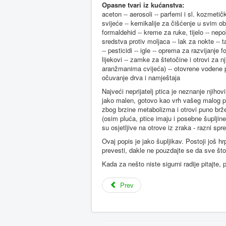
Opasne tvari iz kućanstva:
aceton -- aerosoli -- parfemi i sl. kozmetičke
svijeće -- kemikalije za čišćenje u svim obl
formaldehid -- kreme za ruke, tijelo -- nepokr
sredstva protiv moljaca -- lak za nokte -- ta
-- pesticidi -- igle -- oprema za razvijanje f
lijekovi -- zamke za štetočine i otrovi za nji
aranžmanima cvijeća) -- otovrene vodene pov
očuvanje drva i namještaja
Najveći neprijatelj ptica je neznanje njihov
jako malen, gotovo kao vrh vašeg malog prs
zbog brzine metabolizma i otrovi puno brž
(osim pluća, ptice imaju i posebne šupljin
su osjetljive na otrove iz zraka - razni spre
Ovaj popis je jako šupljikav. Postoji još hr
prevesti, dakle ne pouzdajte se da sve što 
Kada za nešto niste sigurni radije pitajte, pr
Prev