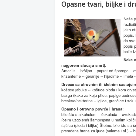
Opasne tvari, biljke i d
Naše p
različi
jako ot
popis,
da sve 
popis p
bolje i
Neke o
najgorem slučaju smrt):
Amarilis -- bršljan -- paprat od šparoga -- 
krizanteme -- geranije -- hijacinte -- imela -
Drveće sa otrovnim ili štetnim sastojci
koštice jabuke -- koštice ploda i kora drvet
bazga (kako za koju pticu, papige podnose bo
breskve/nektarine -- iglice, grančice i sok u
Opasno i otrovno povrće i hrana:
bilo što s alkoholom -- čokolada -- avokado -
(osim uzgojenih šampinjona u malim količinama
rajčice (ploda i biljke) Štetno: bilo što sa še
prerađena hrana za ljude (salame i sl.) -- 