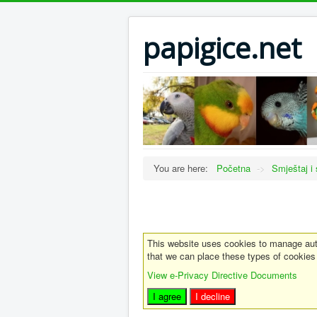
papigice.net
You are here:
Početna
->
Smještaj i 
This website uses cookies to manage auth
that we can place these types of cookies
View e-Privacy Directive Documents
I agree
I decline