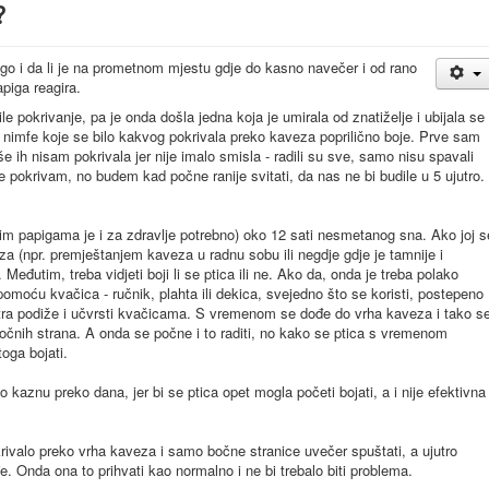
?
ego i da li je na prometnom mjestu gdje do kasno navečer i od rano
piga reagira.
e pokrivanje, pa je onda došla jedna koja je umirala od znatiželje i ubijala se
 nimfe koje se bilo kakvog pokrivala preko kaveza poprilično boje. Prve sam
še ih nisam pokrivala jer nije imalo smisla - radili su sve, samo nisu spavali
 pokrivam, no budem kad počne ranije svitati, da nas ne bi budile u 5 ujutro.
ćim papigama je i za zdravlje potrebno) oko 12 sati nesmetanog sna. Ako joj s
a (npr. premještanjem kaveza u radnu sobu ili negdje gdje je tamnije i
 Međutim, treba vidjeti boji li se ptica ili ne. Ako da, onda je treba polako
pomoću kvačica - ručnik, plahta ili dekica, svejedno što se koristi, postepeno
tra podiže i učvrsti kvačicama. S vremenom se dođe do vrha kaveza i tako s
bočnih strana. A onda se počne i to raditi, no kako se ptica s vremenom
toga bojati.
ao kaznu preko dana, jer bi se ptica opet mogla početi bojati, a i nije efektivna
rivalo preko vrha kaveza i samo bočne stranice uvečer spuštati, a ujutro
e. Onda ona to prihvati kao normalno i ne bi trebalo biti problema.