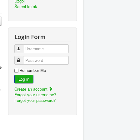
Uzgoj
Šareni kutak
Login Form
Username
Password
e
Remember Me
Log in
Create an account
e
Forgot your username?
Forgot your password?