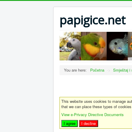
papigice.net
You are here:
Početna
->
Smještaj i 
This website uses cookies to manage auth
that we can place these types of cookies
View e-Privacy Directive Documents
I agree
I decline