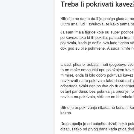
Treba li pokrivati kavez
Bitno je ne samo da li je papiga glasna, n
ujutro ima ljudi i zvukova, te kako sama pa
Ja sam imala tigrice koje su super podnosil
po kavezu ako bi ih pokrila, pa sada imam
pokrivala, kada je došla ova luda tigrica vi
dok god su bile pokrivene. A sada nimfe ne
E sad, ptica bi trebala imati (pogotovo ve
to ne može omogućiti npr. položajem kavez
mirnije), onda bi bilo dobro pokrivati kavez.
navikavati na to pokrivalo tako da se radi 
odostraga svaki dan po dva do tri centime
ostavi par dana, bez pokrivanja prednje i 
navikla na pokrivalo, više se ne bi trebala 
Bitno je to pokrivanje nikada ne koristiti k
kazna.
Druga opcija je od početka držati neko pok
dizati, i tako od prvog dana kada ptica dođ