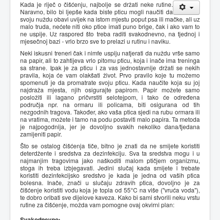
Kada je riječ o čišćenju, najbolje se držati neke rutine.
Naravno, bilo bi ljepše kada biste pticu mogli naučiti da
svoju nuždu obavi uvijek na istom mjestu poput psa ili mačke, ali uz
malo truda, nećete niti oko ptice imati puno brige, čak i ako vam to
ne uspije. Uz raspored što treba raditi svakodnevno, na tjednoj i
mjesečnoj bazi - vrlo brzo sve to prelazi u rutinu i naviku.
Neki iskusni treneri čak i nimfe uspiju natjerati da nuždu vrše samo
na papir, ali to zahtijeva vrlo pitomu pticu, koja i inače ima treninga
sa strane. Ipak je za pticu i za vas jednostavnije držati se nekih
pravila, koja će vam olakšati život. Prvo pravilo koje tu možemo
spomenuti je da promatrate svoju pticu. Kada naučite koja su joj
najdraža mjesta, njih osigurajte papirom. Papir možete samo
posložiti ili lagano pričvrstiti selotejpom, i tako će određena
područja npr. na ormaru ili policama, biti osigurana od tih
nezgodnih tragova. Također, ako vaša ptica sjedi na rubu ormara ili
na vratima, možete i tamo na podu postaviti malo papira. Ta metoda
je najpogodnija, jer je dovoljno svakih nekoliko dana/tjedana
zamijeniti papir.
Što se ostalog čišćenja tiče, bitno je znati da ne smijete koristiti
deterdžente i sredstva za dezinfekciju. Sva ta sredstva mogu i u
najmanjim tragovima jako naškoditi malom ptičjem organizmu,
stoga ih treba izbjegavati. Jedini slučaj kada smijete i trebate
koristiti dezinfekcijsko sredstvo je kada je jedna od vaših ptica
bolesna. Inače, znači u slučaju zdravih ptica, dovoljno je za
čišćenje koristiti vodu koja je topla od 55°C na više ("vruća voda"),
te dobro oribati sve dijelove kaveza. Kako bi sami stvorili neku vrstu
rutine za čišćenje, možda vam pomogne ovaj okvirni plan:
Svakodnevno: