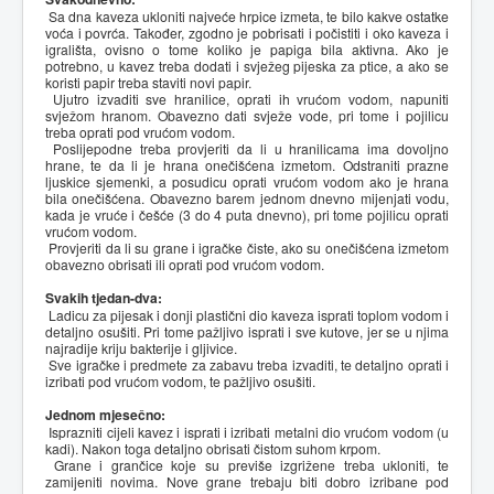
Sa dna kaveza ukloniti najveće hrpice izmeta, te bilo kakve ostatke
voća i povrća. Također, zgodno je pobrisati i počistiti i oko kaveza i
igrališta, ovisno o tome koliko je papiga bila aktivna. Ako je
potrebno, u kavez treba dodati i svježeg pijeska za ptice, a ako se
koristi papir treba staviti novi papir.
Ujutro izvaditi sve hranilice, oprati ih vrućom vodom, napuniti
svježom hranom. Obavezno dati svježe vode, pri tome i pojilicu
treba oprati pod vrućom vodom.
Poslijepodne treba provjeriti da li u hranilicama ima dovoljno
hrane, te da li je hrana onečišćena izmetom. Odstraniti prazne
ljuskice sjemenki, a posudicu oprati vrućom vodom ako je hrana
bila onečišćena. Obavezno barem jednom dnevno mijenjati vodu,
kada je vruće i češće (3 do 4 puta dnevno), pri tome pojilicu oprati
vrućom vodom.
Provjeriti da li su grane i igračke čiste, ako su onečišćena izmetom
obavezno obrisati ili oprati pod vrućom vodom.
Svakih tjedan-dva:
Ladicu za pijesak i donji plastični dio kaveza isprati toplom vodom i
detaljno osušiti. Pri tome pažljivo isprati i sve kutove, jer se u njima
najradije kriju bakterije i gljivice.
Sve igračke i predmete za zabavu treba izvaditi, te detaljno oprati i
izribati pod vrućom vodom, te pažljivo osušiti.
Jednom mjesečno:
Isprazniti cijeli kavez i isprati i izribati metalni dio vrućom vodom (u
kadi). Nakon toga detaljno obrisati čistom suhom krpom.
Grane i grančice koje su previše izgrižene treba ukloniti, te
zamijeniti novima. Nove grane trebaju biti dobro izribane pod