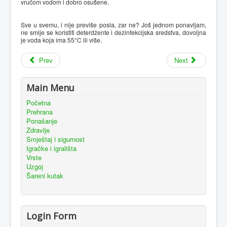
vrućom vodom i dobro osušene.
Sve u svemu, i nije previše posla, zar ne? Još jednom ponavljam,
ne smije se koristiti deterdžente i dezinfekcijska sredstva, dovoljna
je voda koja ima 55°C ili više.
Prev
Next
Main Menu
Početna
Prehrana
Ponašanje
Zdravlje
Smještaj i sigurnost
Igračke i igrališta
Vrste
Uzgoj
Šareni kutak
Login Form