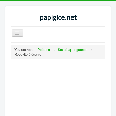
papigice.net
Toggle
Navigation
You are here:
Početna
->
Smještaj i sigurnost
->
Redovito čišćenje