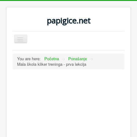
papigice.net
Toggle
Navigation
You are here:
Početna
->
Ponašanje
->
Mala škola kliker treninga - prva lekcija