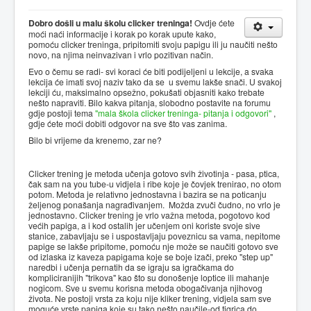
Dobro došli u malu školu clicker treninga!
Ovdje ćete
moći naći informacije i korak po korak upute kako,
pomoću clicker treninga, pripitomiti svoju papigu ili ju naučiti nešto
novo, na njima neinvazivan i vrlo pozitivan način.
Evo o čemu se radi- svi koraci će biti podijeljeni u lekcije, a svaka
lekcija će imati svoj naziv tako da se u svemu lakše snači. U svakoj
lekciji ću, maksimalno opsežno, pokušati objasniti kako trebate
nešto napraviti. Bilo kakva pitanja, slobodno postavite na forumu
gdje postoji tema
"mala škola clicker treninga- pitanja i odgovori"
,
gdje ćete moći dobiti odgovor na sve što vas zanima.
Bilo bi vrijeme da krenemo, zar ne?
Clicker trening je metoda učenja gotovo svih životinja - pasa, ptica,
čak sam na you tube-u vidjela i ribe koje je čovjek trenirao, no otom
potom. Metoda je relativno jednostavna i bazira se na poticanju
željenog ponašanja nagrađivanjem. Možda zvuči čudno, no vrlo je
jednostavno. Clicker trening je vrlo važna metoda, pogotovo kod
većih papiga, a i kod ostalih jer učenjem oni koriste svoje sive
stanice, zabavljaju se i uspostavljaju poveznicu sa vama, nepitome
papige se lakše pripitome, pomoću nje može se naučiti gotovo sve
od izlaska iz kaveza papigama koje se boje izači, preko "step up"
naredbi i učenja pernatih da se igraju sa igračkama do
kompliciranijih "trikova" kao što su donošenje loptice ili mahanje
nogicom. Sve u svemu korisna metoda obogačivanja njihovog
života. Ne postoji vrsta za koju nije kliker trening, vidjela sam sve
moguće vrste papiga koje su tako nešto naučile-od tigrica do