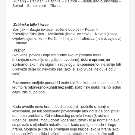
(kuhani) -- Patliđan -- Paprika -- Rajčica -- Salata (radič, endivija) --
Špinat -- Šampinjoni -- Tikvice
Začinsko bilje i trave
Bosiljak -- Bazga (svježe i sušene bobice) -- Kopar --
Krasuljica/Krbuljica -- Maslačak (listovi, cvjetovi) -- Neven (listovi,
cvjetovi, sjemenke) -- Peršin -- Timijan -- Tratinčica (listovi, cvjetovi)
-- Vlasac
Važno!
Svo voće, povrće i bilje što nudite svojim pticama mora
biti
svježe
(ako nije drugačije navedeno),
dobro oprano
,
ne
špricano
(ako niste sigurni, radije ogulite),
posušeno
i ne smije biti
u kavezu dulje od nekoliko sati (ako je jako vruće, ne dulje od 3
sata).
Povremeno smijete ponuditi i male količine kuhane tjestenine, riže i
krumpira (
obavezno kuhati bez soli!
), količinski maksimalno jednu
čajnu žličicu po ptici.
Kada uvodite novu hranu, budite pažljivi - počnite s manjim
količinama, pa tek postepeno povećavajte ako vidite da ptici prija i
da nema problema. Od vodenastog povrća i voća (krastavci,
lubenice, salata) mogu dobiti vodenasti izmet - to je normalno ako
se povuće u sljedećih nekoliko sati, kada papiga pojede i drugu
hranu. Moguće je i da se promijeni boja kakice, ako je hrana jako
obojana (višnje, cikla i slično) - to se također kroz nekoliko sati