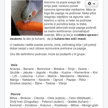
Krenimo na popis svega što
smiju jesti, naravno pored
osnovne sjemenske mješavine. Malo je
toga što papige ne podnose. Neke ptice
reagiraju osjetljivo na agrume, odn.
kiselinu u njima, a neke ne podnose
povrće iz porodice kelja, tu treba
isprobati sklonosti svoje papige počevši
sa malim količinama i promatrajući
reakcije. Bitno je da je sve
dobro oprano i
osušeno
, te ako je kuhano - da je
kuhano bez soli i masti.
U nastavku nađite popise povrća, voća, začinskog bilja i još pokoji
dobar savjet u vezi zdrave raznovrsne prehrane za papige.
Ono što definitivno podnose, može se podijeliti u tri grupe:
Voće
Ananas -- Banane -- Borovnice -- Breskva -- Dinje -- Guava --
Grožđe -- Jabuke -- Jagode -- Kruške -- Kupine -- Klementine -- Kivi
-- Liči -- Lubenica -- Limun -- Maline -- Mandarine -- Marelice --
Mango -- Nektarine -- Naranče -- Ogrozd -- Papaja -- Ribiz --
Smokve (svježe) -- Šljive -- Trešnje -- Višnje
Povrće
Blitva -- Brokula -- Cikorija -- Cikla (svježa) -- Celer (šibljikasti) --
Divlji hren (Dragušac) -- Feferoni (sušeni) -- Grašak (kuhani) --
Komorač -- Korabica -- Kukuruz -- Krastavac -- Mrkva -- Mungo grah