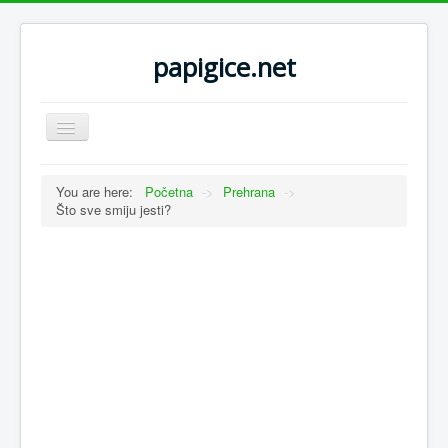
papigice.net
Toggle
Navigation
You are here:
Početna
->
Prehrana
->
Što sve smiju jesti?