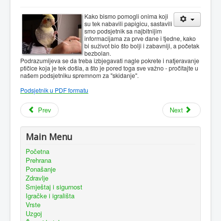
Kako bismo pomogli onima koji
su tek nabavili papigicu, sastavili
smo podsjetnik sa najbitnijim
informacijama za prve dane i tjedne, kako
bi suživot bio što bolji i zabavniji, a početak
bezbolan.
Podrazumijeva se da treba izbjegavati nagle pokrete i natjeravanje
ptičice koja je tek došla, a što je pored toga sve važno - pročitajte u
našem podsjetniku spremnom za "skidanje".
Podsjetnik u PDF formatu
Prev
Next
Main Menu
Početna
Prehrana
Ponašanje
Zdravlje
Smještaj i sigurnost
Igračke i igrališta
Vrste
Uzgoj