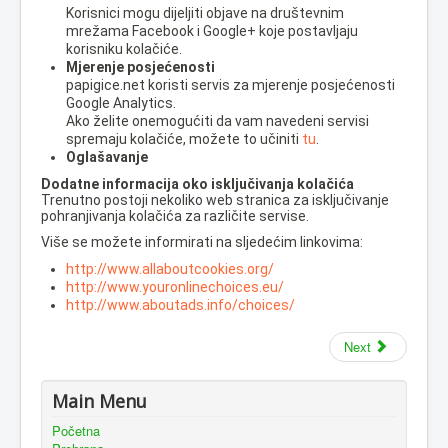
Korisnici mogu dijeljiti objave na društevnim
mrežama Facebook i Google+ koje postavljaju
korisniku kolačiće.
Mjerenje posjećenosti
papigice.net koristi servis za mjerenje posjećenosti
Google Analytics.
Ako želite onemogućiti da vam navedeni servisi
spremaju kolačiće, možete to učiniti
tu
.
Oglašavanje
Dodatne informacija oko isključivanja kolačića
Trenutno postoji nekoliko web stranica za isključivanje
pohranjivanja kolačića za različite servise.
Više se možete informirati na sljedećim linkovima:
http://www.allaboutcookies.org/
http://www.youronlinechoices.eu/
http://www.aboutads.info/choices/
Next
Main Menu
Početna