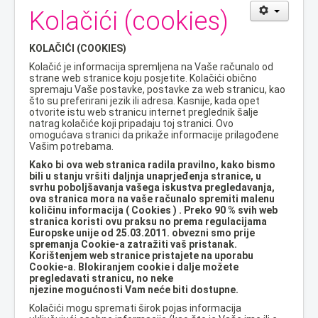
Kolačići (cookies)
KOLAČIĆI (COOKIES)
Kolačić je informacija spremljena na Vaše računalo od
strane
web stranice koju posjetite. Kolačići obično
spremaju Vaše postavke, postavke za web stranicu, kao
što su preferirani jezik ili adresa. Kasnije, kada opet
otvorite istu web stranicu internet preglednik šalje
natrag kolačiće koji pripadaju toj stranici. Ovo
omogućava stranici da prikaže informacije prilagođene
Vašim potrebama.
Kako bi ova web stranica radila pravilno, kako bismo
bili u stanju vršiti daljnja unaprjeđenja stranice, u
svrhu poboljšavanja vašega iskustva pregledavanja,
ova stranica mora na vaše računalo spremiti malenu
količinu informacija ( Cookies ) . Preko 90 % svih web
stranica koristi ovu praksu no prema regulacijama
Europske unije od 25.03.2011. obvezni smo prije
spremanja Cookie-a zatražiti vaš pristanak.
Korištenjem web stranice pristajete na uporabu
Cookie-a. Blokiranjem cookie i dalje možete
pregledavati stranicu, no neke
njezine mogućnosti Vam neće biti dostupne.
Kolačići mogu spremati širok pojas informacija