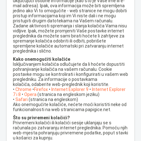
uključujući osobne informacije (kao što je Vaše ime ili e-
mail adresa). Ipak, ova informacija može biti spremljena
jedino ako Vi to omogućite - web stranice ne mogu dobiti
pristup informacijama koji im Vi niste dali i ne mogu
pristupiti drugim datotekama na Vašem računalu.
Zadane aktivnosti spremanja i slanja kolačića Vama nisu
vidljive. Ipak, možete promjeniti Vaše postavke internet
preglednika da možete sami birati hoćete li zahtjeve za
spremanje kolačića odobriti ili odbiti, pobrišete
spremljene kolačiće automatski pri zatvaranju internet
preglednika i slično.
Kako onemogućiti kolačiće
Isključivanjem kolačića odlučujete da li hoćete dopustiti
pohranjivanje kolačića na vašem računalu. Cookie
postavke mogu se kontrolirati i konfigurirati u vašem web
pregledniku. Za informacije o postavkama
kolačića, odaberite web-preglednik koji koristite.
•
Chrome
•
Firefox
•
Internet Explorer 9
•
Internet Explorer
7 i 8
•
Opera
(stranica na engleskom jeziku)
•
Safari
(stranica na engleskom)
Ako onemogućite kolačiće, nećete moći koristiti neke od
funkcionalnosti na web stranicama papigice.net.
Što su privremeni kolačići?
Privremeni kolačići ili kolačići sesije uklanjaju se s
računala po zatvaranju internet preglednika. Pomoću njih
web-mjesta pohranjuju privremene podatke, poput stavki
u košarici za kupnju.