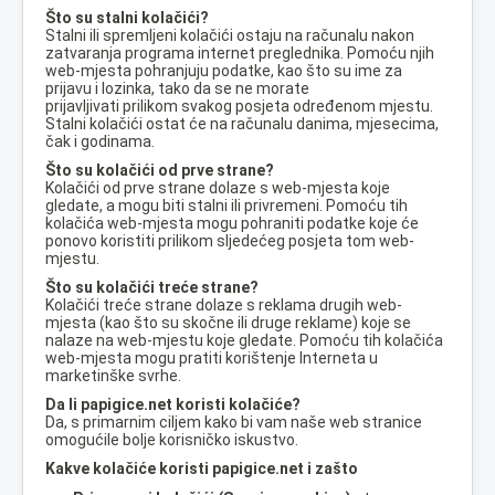
Što su stalni kolačići?
Stalni ili spremljeni kolačići ostaju na računalu nakon
zatvaranja programa internet preglednika. Pomoću njih
web-mjesta pohranjuju podatke, kao što su ime za
prijavu i lozinka, tako da se ne morate
prijavljivati prilikom svakog posjeta određenom mjestu.
Stalni kolačići ostat će na računalu danima, mjesecima,
čak i godinama.
Što su kolačići od prve strane?
Kolačići od prve strane dolaze s web-mjesta koje
gledate, a mogu biti stalni ili privremeni. Pomoću tih
kolačića web-mjesta mogu pohraniti podatke koje će
ponovo koristiti prilikom sljedećeg posjeta tom web-
mjestu.
Što su kolačići treće strane?
Kolačići treće strane dolaze s reklama drugih web-
mjesta (kao što su skočne ili druge reklame) koje se
nalaze na web-mjestu koje gledate. Pomoću tih kolačića
web-mjesta mogu pratiti korištenje Interneta u
marketinške svrhe.
Da li papigice.net koristi kolačiće?
Da, s primarnim ciljem kako bi vam naše web stranice
omogućile bolje korisničko iskustvo.
Kakve kolačiće koristi papigice.net i zašto