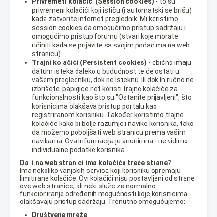
Privremeni kolačići (Session cookies)
- to su
privremeni kolačići koji ističu (i automatski se brišu)
kada zatvorite internet preglednik. Mi koristimo
session cookies da omogućimo pristup sadržaju i
omogućimo pristup forumu (stvari koje morate
učiniti kada se prijavite sa svojim podacima na web
stranicu).
Trajni kolačići (Persistent cookies)
- obično imaju
datum isteka daleko u budućnost te će ostati u
vašem pregledniku, dok ne isteknu, ili dok ih ručno ne
izbrišete. papigice.net koristi trajne kolačiće za
funkcionalnosti kao što su "Ostanite prijavljeni", što
korisnicima olakšava pristup portalu kao
registriranom korisniku. Također koristimo trajne
kolačiće kako bi bolje razumjeli navike korisnika, tako
da možemo poboljšati web stranicu prema vašim
navikama. Ova informacija je anonimna - ne vidimo
individualne podatke korisnika.
Da li na web stranici ima kolačića treće strane?
Ima nekoliko vanjskih servisa koji korisniku spremaju
limitirane kolačiće. Ovi kolačići nisu postavljeni od strane
ove web stranice, ali neki služe za normalno
funkcioniranje određenih mogućnosti koje korisnicima
olakšavaju pristup sadržaju. Trenutno omogućujemo:
Društvene mreže