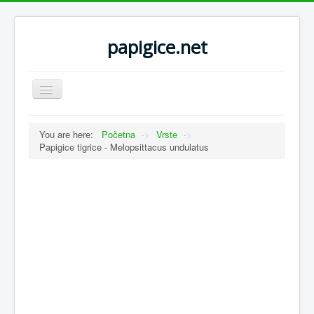
papigice.net
Toggle
Navigation
You are here:
Početna
->
Vrste
->
Papigice tigrice - Melopsittacus undulatus