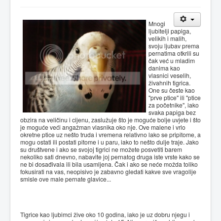
Mnogi
ljubitelji papiga,
velikih i malih,
svoju ljubav prema
pernatima otkrili su
čak već u mladim
danima kao
vlasnici veselih,
živahnih tigrica.
One su česte kao
"prve ptice" ili "ptice
za početnike", iako
svaka papiga bez
obzira na veličinu i cijenu, zaslužuje što je moguće bolje uvjete i što
je moguće veći angažman vlasnika oko nje. Ove malene i vrlo
okretne ptice uz nešto truda i vremena relativno lako se pripitome, a
mogu ostati ili postati pitome i u paru, iako to nešto dulje traje. Jako
su društvene i ako se svojoj tigrici ne možete posvetiti barem
nekoliko sati dnevno, nabavite joj pernatog druga iste vrste kako se
ne bi dosađivala ili bila usamljena. Čak i ako se neće možda toliko
fokusirati na vas, neopisivo je zabavno gledati kakve sve vragolije
smisle ove male pernate glavice...
Tigrice kao ljubimci žive oko 10 godina, iako je uz dobru njegu i