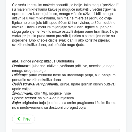
Što veću krletku im možete ponuditi, to bolje. Iako mogu "preživjeti"
i u malenim krletkama kakve je moguće nabaviti u većini trgovina
opremom za kućne ljubimce, mnogo više će uživati i biti mnogo
aktivnije u većim krletkama, minimalne mjere za jednu do dvije
tigrice ne bi smjele biti ispod 50cm širine i visine, te 30cm dubine
kaveza. Hranu i vodu im mijenjajte svaki dan, tigrice su papige i
stoga gule sjemenke - to može ostaviti dojam pune hranilice, što je
varka jer je ista puna samo praznih ljuskica a same sjemenke su
pojedene. Dno krletke čistite svaki dan ili ako koristite pijesak
svakih nekoliko dana, bolje češće nego rjeđe.
Ime:
Tigrice (Melopsittacus Undulatus)
Osobnost:
Ljubazne, aktivne, većinom pričljive, neovisnije nego
mnoge druge papige
Čišćenje:
puno vremena troše na uređivanje perja, a kupanje im
ponudite svakih nekoliko dana
Češći zdravstveni problemi:
grinje, upale gornjih dišnih puteva i
upale voljke
Životni vijek:
oko 10g, moguće i više
Spolna zrelost:
sa oko 4 do 6 mjeseca
Boje:
originalna boja je zelena sa crnim prugicama i žutim licem,
no u međuvremenu su dostupni u pregršt boja
Prev