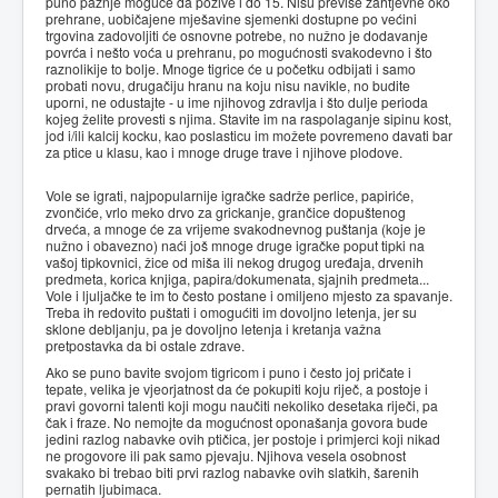
puno pažnje moguće da požive i do 15. Nisu previše zahtjevne oko
prehrane, uobičajene mješavine sjemenki dostupne po većini
trgovina zadovoljiti će osnovne potrebe, no nužno je dodavanje
povrća i nešto voća u prehranu, po mogućnosti svakodevno i što
raznolikije to bolje. Mnoge tigrice će u početku odbijati i samo
probati novu, drugačiju hranu na koju nisu navikle, no budite
uporni, ne odustajte - u ime njihovog zdravlja i što dulje perioda
kojeg želite provesti s njima. Stavite im na raspolaganje sipinu kost,
jod i/ili kalcij kocku, kao poslasticu im možete povremeno davati bar
za ptice u klasu, kao i mnoge druge trave i njihove plodove.
Vole se igrati, najpopularnije igračke sadrže perlice, papiriće,
zvončiće, vrlo meko drvo za grickanje, grančice dopuštenog
drveća, a mnoge će za vrijeme svakodnevnog puštanja (koje je
nužno i obavezno) naći još mnoge druge igračke poput tipki na
vašoj tipkovnici, žice od miša ili nekog drugog uređaja, drvenih
predmeta, korica knjiga, papira/dokumenata, sjajnih predmeta...
Vole i ljuljačke te im to često postane i omiljeno mjesto za spavanje.
Treba ih redovito puštati i omogućiti im dovoljno letenja, jer su
sklone debljanju, pa je dovoljno letenja i kretanja važna
pretpostavka da bi ostale zdrave.
Ako se puno bavite svojom tigricom i puno i često joj pričate i
tepate, velika je vjeorjatnost da će pokupiti koju riječ, a postoje i
pravi govorni talenti koji mogu naučiti nekoliko desetaka riječi, pa
čak i fraze. No nemojte da mogućnost oponašanja govora bude
jedini razlog nabavke ovih ptičica, jer postoje i primjerci koji nikad
ne progovore ili pak samo pjevaju. Njihova vesela osobnost
svakako bi trebao biti prvi razlog nabavke ovih slatkih, šarenih
pernatih ljubimaca.