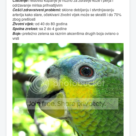
Čišćenje:
redovito kupanje je nužno za zdravlje kože i perja i
održavanje mirisa prihvatljivim
Češći zdravstveni problemi:
sklone debljanju i stvrdnjavanju
arterija kako stare, očekivani životni vijek može se skratiti i do 70%
zbog pretilosti
Životni vijek:
od 40 do 80 godina
Spolna zrelost:
sa 2 do 4 godine
Boje:
pretežno zelena sa raznim akcentima drugih boja ovisno o
vrsti