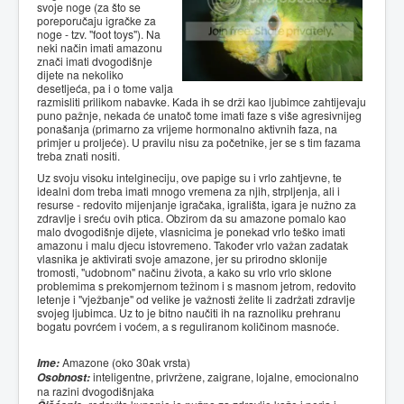
svoje noge (za što se
poreporučaju igračke za
noge - tzv. "foot toys"). Na
neki način imati amazonu
znači imati dvogodišnje
dijete na nekoliko
desetljeća, pa i o tome valja
razmisliti prilikom nabavke. Kada ih se drži kao ljubimce zahtijevaju
puno pažnje, nekada će unatoč tome imati faze s više agresivnijeg
ponašanja (primarno za vrijeme hormonalno aktivnih faza, na
primjer u proljeće). U pravilu nisu za početnike, jer se s tim fazama
treba znati nositi.
Uz svoju visoku intelgineciju, ove papige su i vrlo zahtjevne, te
idealni dom treba imati mnogo vremena za njih, strpljenja, ali i
resurse - redovito mijenjanje igračaka, igrališta, igara je nužno za
zdravlje i sreću ovih ptica. Obzirom da su amazone pomalo kao
malo dvogodišnje dijete, vlasnicima je ponekad vrlo teško imati
amazonu i malu djecu istovremeno. Također vrlo važan zadatak
vlasnika je aktivirati svoje amazone, jer su prirodno sklonije
tromosti, "udobnom" načinu života, a kako su vrlo vrlo sklone
problemima s prekomjernom težinom i s masnom jetrom, redovito
letenje i "vježbanje" od velike je važnosti želite li zadržati zdravlje
svojeg ljubimca. Uz to je bitno naučiti ih na raznoliku prehranu
bogatu povrćem i voćem, a s reguliranom količinom masnoće.
Ime:
Amazone (oko 30ak vrsta)
Osobnost:
inteligentne, privržene, zaigrane, lojalne, emocionalno
na razini dvogodišnjaka