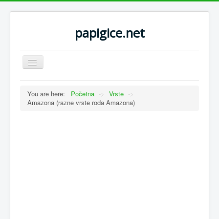
papigice.net
Toggle
Navigation
You are here:
Početna
->
Vrste
->
Amazona (razne vrste roda Amazona)