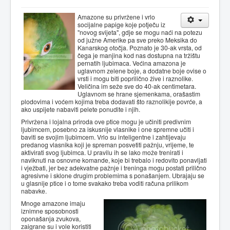
Amazone su privržene i vrlo
socijalne papige koje potječu iz
"novog svijeta", gdje se mogu naći na potezu
od južne Amerike pa sve preko Meksika do
Kanarskog otočja. Poznato je 30-ak vrsta, od
čega je manjina kod nas dostupna na tržištu
pernatih ljubimaca. Većina amazona je
uglavnom zelene boje, a dodatne boje ovise o
vrsti i mogu biti poprilično žive i raznolike.
Veličina im seže sve do 40-ak centimetara.
Uglavnom se hrane sjemenkama, orašastim
plodovima i voćem kojima treba dodavati što raznolikije povrće, a
ako uspijete nabaviti pelete ponudite i njih.
Privržena i lojalna priroda ove ptice mogu je učiniti predivnim
ljubimcem, posebno za iskusnije vlasnike i one spremne učiti i
baviti se svojim ljubimcem. Vrlo su inteligentne i zahtijevaju
predanog vlasnika koji je spreman posvetiti pažnju, vrijeme, te
aktivirati svog ljubimca. U pravilu ih se lako može trenirati i
naviknuti na osnovne komande, koje bi trebalo i redovito ponavljati
i vježbati, jer bez adekvatne pažnje i treninga mogu postati prilično
agresivne i sklone drugim problemima s ponašanjem. Ubrajaju se
u glasnije ptice i o tome svakako treba voditi računa prilikom
nabavke.
Mnoge amazone imaju
iznimne sposobnosti
oponašanja zvukova,
zaigrane su i vole koristiti