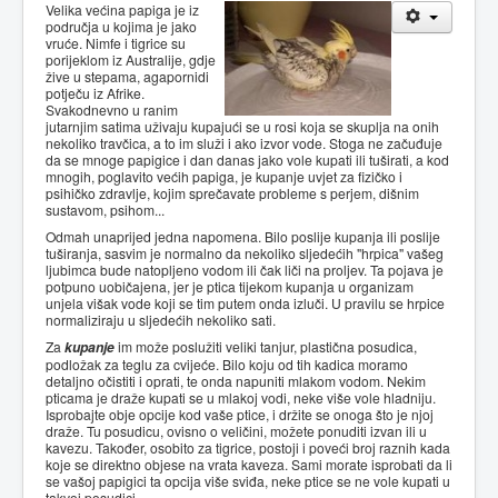
Velika većina papiga je iz
područja u kojima je jako
vruće. Nimfe i tigrice su
porijeklom iz Australije, gdje
žive u stepama, agapornidi
potječu iz Afrike.
Svakodnevno u ranim
jutarnjim satima uživaju kupajući se u rosi koja se skuplja na onih
nekoliko travčica, a to im služi i ako izvor vode. Stoga ne začuđuje
da se mnoge papigice i dan danas jako vole kupati ili tuširati, a kod
mnogih, poglavito većih papiga, je kupanje uvjet za fizičko i
psihičko zdravlje, kojim sprečavate probleme s perjem, dišnim
sustavom, psihom...
Odmah unaprijed jedna napomena. Bilo poslije kupanja ili poslije
tuširanja, sasvim je normalno da nekoliko sljedećih "hrpica" vašeg
ljubimca bude natopljeno vodom ili čak liči na proljev. Ta pojava je
potpuno uobičajena, jer je ptica tijekom kupanja u organizam
unjela višak vode koji se tim putem onda izluči. U pravilu se hrpice
normaliziraju u sljedećih nekoliko sati.
Za
kupanje
im može poslužiti veliki tanjur, plastična posudica,
podložak za teglu za cvijeće. Bilo koju od tih kadica moramo
detaljno očistiti i oprati, te onda napuniti mlakom vodom. Nekim
pticama je draže kupati se u mlakoj vodi, neke više vole hladniju.
Isprobajte obje opcije kod vaše ptice, i držite se onoga što je njoj
draže. Tu posudicu, ovisno o veličini, možete ponuditi izvan ili u
kavezu. Također, osobito za tigrice, postoji i poveći broj raznih kada
koje se direktno objese na vrata kaveza. Sami morate isprobati da li
se vašoj papigici ta opcija više sviđa, neke ptice se ne vole kupati u
takvoj posudici.