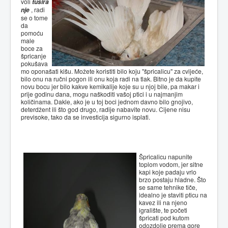
voli
tušira
nje
, radi
se o tome
da
pomoću
male
boce za
špricanje
pokušava
mo oponašati kišu. Možete koristiti bilo koju "špricalicu" za cvijeće,
bilo onu na ručni pogon ili onu koja radi na tlak. Bitno je da kupite
novu bocu jer bilo kakve kemikalije koje su u njoj bile, pa makar i
prije godinu dana, mogu naškoditi vašoj ptici i u najmanjim
količinama. Dakle, ako je u toj boci jednom davno bilo gnojivo,
deterdžent ili što god drugo, radije nabavite novu. Cijene nisu
previsoke, tako da se investicija sigurno isplati.
Špricalicu napunite
toplom vodom, jer sitne
kapi koje padaju vrlo
brzo postaju hladne. Što
se same tehnike tiče,
idealno je staviti pticu na
kavez ili na njeno
igralište, te početi
špricati pod kutom
odozdolje prema gore