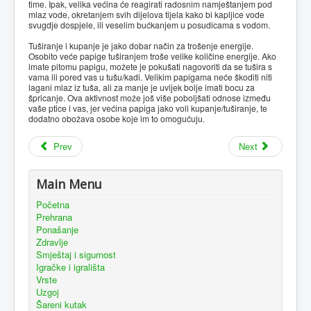
time. Ipak, velika većina će reagirati radosnim namještanjem pod
mlaz vode, okretanjem svih dijelova tijela kako bi kapljice vode
svugdje dospjele, ili veselim bućkanjem u posudicama s vodom.
Tuširanje i kupanje je jako dobar način za trošenje energije.
Osobito veće papige tuširanjem troše velike količine energije. Ako
imate pitomu papigu, možete je pokušati nagovoriti da se tušira s
vama ili pored vas u tušu/kadi. Velikim papigama neće škoditi niti
lagani mlaz iz tuša, ali za manje je uvijek bolje imati bocu za
špricanje. Ova aktivnost može još više poboljšati odnose između
vaše ptice i vas, jer većina papiga jako voli kupanje/tuširanje, te
dodatno obožava osobe koje im to omogućuju.
Prev
Next
Main Menu
Početna
Prehrana
Ponašanje
Zdravlje
Smještaj i sigurnost
Igračke i igrališta
Vrste
Uzgoj
Šareni kutak