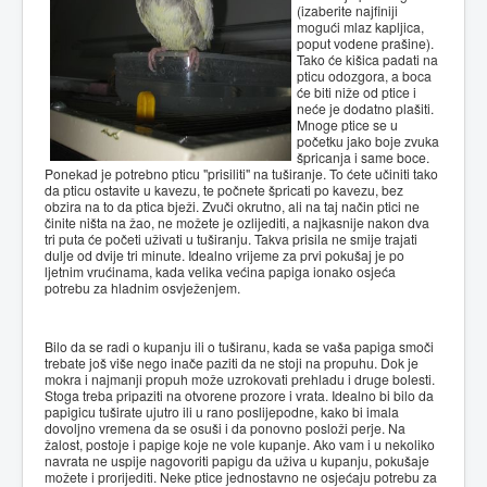
(izaberite najfiniji
mogući mlaz kapljica,
poput vodene prašine).
Tako će kišica padati na
pticu odozgora, a boca
će biti niže od ptice i
neće je dodatno plašiti.
Mnoge ptice se u
početku jako boje zvuka
špricanja i same boce.
Ponekad je potrebno pticu "prisiliti" na tuširanje. To ćete učiniti tako
da pticu ostavite u kavezu, te počnete špricati po kavezu, bez
obzira na to da ptica bježi. Zvuči okrutno, ali na taj način ptici ne
činite ništa na žao, ne možete je ozlijediti, a najkasnije nakon dva
tri puta će početi uživati u tuširanju. Takva prisila ne smije trajati
dulje od dvije tri minute. Idealno vrijeme za prvi pokušaj je po
ljetnim vrućinama, kada velika većina papiga ionako osjeća
potrebu za hladnim osvježenjem.
Bilo da se radi o kupanju ili o tuširanu, kada se vaša papiga smoči
trebate još više nego inače paziti da ne stoji na propuhu. Dok je
mokra i najmanji propuh može uzrokovati prehladu i druge bolesti.
Stoga treba pripaziti na otvorene prozore i vrata. Idealno bi bilo da
papigicu tuširate ujutro ili u rano poslijepodne, kako bi imala
dovoljno vremena da se osuši i da ponovno posloži perje. Na
žalost, postoje i papige koje ne vole kupanje. Ako vam i u nekoliko
navrata ne uspije nagovoriti papigu da uživa u kupanju, pokušaje
možete i prorijediti. Neke ptice jednostavno ne osjećaju potrebu za