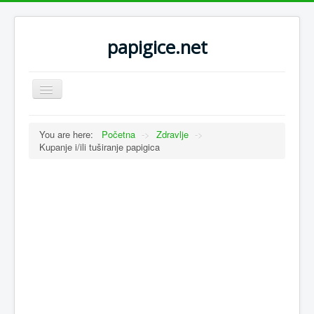
papigice.net
Toggle
Navigation
You are here:
Početna
->
Zdravlje
->
Kupanje i/ili tuširanje papigica