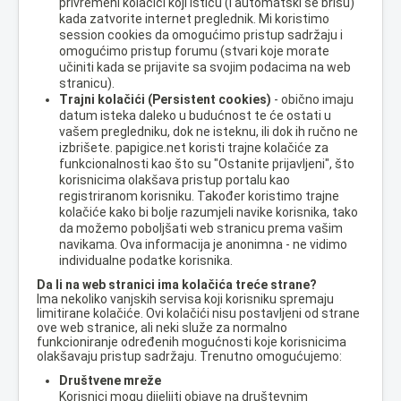
privremeni kolačići koji ističu (i automatski se brišu)
kada zatvorite internet preglednik. Mi koristimo
session cookies da omogućimo pristup sadržaju i
omogućimo pristup forumu (stvari koje morate
učiniti kada se prijavite sa svojim podacima na web
stranicu).
Trajni kolačići (Persistent cookies)
- obično imaju
datum isteka daleko u budućnost te će ostati u
vašem pregledniku, dok ne isteknu, ili dok ih ručno ne
izbrišete. papigice.net koristi trajne kolačiće za
funkcionalnosti kao što su "Ostanite prijavljeni", što
korisnicima olakšava pristup portalu kao
registriranom korisniku. Također koristimo trajne
kolačiće kako bi bolje razumjeli navike korisnika, tako
da možemo poboljšati web stranicu prema vašim
navikama. Ova informacija je anonimna - ne vidimo
individualne podatke korisnika.
Da li na web stranici ima kolačića treće strane?
Ima nekoliko vanjskih servisa koji korisniku spremaju
limitirane kolačiće. Ovi kolačići nisu postavljeni od strane
ove web stranice, ali neki služe za normalno
funkcioniranje određenih mogućnosti koje korisnicima
olakšavaju pristup sadržaju. Trenutno omogućujemo:
Društvene mreže
Korisnici mogu dijeljiti objave na društevnim