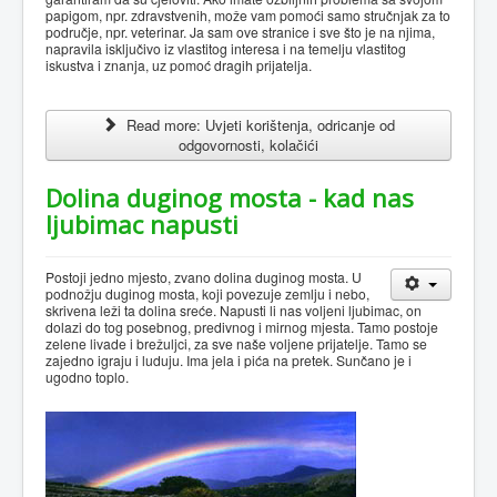
papigom, npr. zdravstvenih, može vam pomoći samo stručnjak za to
područje, npr. veterinar. Ja sam ove stranice i sve što je na njima,
napravila isključivo iz vlastitog interesa i na temelju vlastitog
iskustva i znanja, uz pomoć dragih prijatelja.
Read more: Uvjeti korištenja, odricanje od
odgovornosti, kolačići
Dolina duginog mosta - kad nas
ljubimac napusti
Postoji jedno mjesto, zvano dolina duginog mosta. U
podnožju duginog mosta, koji povezuje zemlju i nebo,
skrivena leži ta dolina sreće. Napusti li nas voljeni ljubimac, on
dolazi do tog posebnog, predivnog i mirnog mjesta. Tamo postoje
zelene livade i brežuljci, za sve naše voljene prijatelje. Tamo se
zajedno igraju i luduju. Ima jela i pića na pretek. Sunčano je i
ugodno toplo.