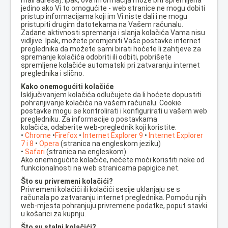
mail adresa). Ipak, ova informacija može biti spremljena
jedino ako Vi to omogućite - web stranice ne mogu dobiti
pristup informacijama koji im Vi niste dali i ne mogu
pristupiti drugim datotekama na Vašem računalu.
Zadane aktivnosti spremanja i slanja kolačića Vama nisu
vidljive. Ipak, možete promjeniti Vaše postavke internet
preglednika da možete sami birati hoćete li zahtjeve za
spremanje kolačića odobriti ili odbiti, pobrišete
spremljene kolačiće automatski pri zatvaranju internet
preglednika i slično.
Kako onemogućiti kolačiće
Isključivanjem kolačića odlučujete da li hoćete dopustiti
pohranjivanje kolačića na vašem računalu. Cookie
postavke mogu se kontrolirati i konfigurirati u vašem web
pregledniku. Za informacije o postavkama
kolačića, odaberite web-preglednik koji koristite.
•
Chrome
•
Firefox
•
Internet Explorer 9
•
Internet Explorer
7 i 8
•
Opera
(stranica na engleskom jeziku)
•
Safari
(stranica na engleskom)
Ako onemogućite kolačiće, nećete moći koristiti neke od
funkcionalnosti na web stranicama papigice.net.
Što su privremeni kolačići?
Privremeni kolačići ili kolačići sesije uklanjaju se s
računala po zatvaranju internet preglednika. Pomoću njih
web-mjesta pohranjuju privremene podatke, poput stavki
u košarici za kupnju.
Što su stalni kolačići?