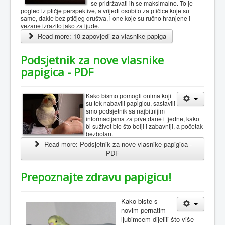
se pridržavati ih se maksimalno. To je
pogled iz ptičje perspektive, a vrijedi osobito za ptičice koje su
same, dakle bez ptičjeg društva, i one koje su ručno hranjene i
vezane izrazito jako za ljude.
Read more: 10 zapovjedi za vlasnike papiga
Podsjetnik za nove vlasnike
papigica - PDF
Kako bismo pomogli onima koji
su tek nabavili papigicu, sastavili
smo podsjetnik sa najbitnijim
informacijama za prve dane i tjedne, kako
bi suživot bio što bolji i zabavniji, a početak
bezbolan.
Read more: Podsjetnik za nove vlasnike papigica -
PDF
Prepoznajte zdravu papigicu!
Kako biste s
novim pernatim
ljubimcem dijelili što više