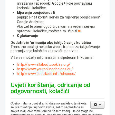
mrežama Facebook i Google+ koje postavljaju
korisniku kolačiće.
Mjerenje posjećenosti
papigice.net koristi servis za mjerenje posjećenosti
Google Analytics.
Ako želite onemogućiti da vam navedeni servisi
spremaju kolačiće, možete to učiniti
tu
.
Oglašavanje
Dodatne informacija oko isključivanja kolačića
Trenutno postoji nekoliko web stranica za isključivanje
pohranjivanja kolačića za različite servise.
Više se možete informirati na sljedećim linkovima:
http://www.allaboutcookies.org/
http://www.youronlinechoices.eu/
http://www.aboutads.info/choices/
Uvjeti korištenja, odricanje od
odgovornosti, kolačići
Obzirom da na ovoj stranici dajemo savjete o temi koja
se tiče životinja i njihovih života, želim naglasiti da su
savjeti isključivo temeljeni na našem znanju, te da stoga ne
garantiram da su cjeloviti. Ako imate ozbiljnih problema sa svojom