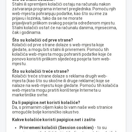
Stalni ili spremljeni kolačići ostaju na računalu nakon
zatvaranja programa internet preglednika. Pomoću njih
web-mjesta pohranjuju podatke, kao što su ime za
prijavu i lozinka, tako da se ne morate
prijavljivati prilikom svakog posjeta određenom mjestu.
Stalni kolačići ostat će na računalu danima, mjesecima,
čak i godinama.
Što su kolačići od prve strane?
Kolačići od prve strane dolaze s web-mjesta koje
gledate, a mogu biti stalni ili privremeni. Pomoću tih
kolačića web-mjesta mogu pohraniti podatke koje će
ponovo koristiti prilikom sljedećeg posjeta tom web-
mjestu.
Što su kolačići treće strane?
Kolačići treće strane dolaze s reklama drugih web-
mjesta (kao što su skočne ili druge reklame) koje se
nalaze na web-mjestu koje gledate. Pomoću tih kolačića
web-mjesta mogu pratiti korištenje Interneta u
marketinške svrhe.
Da li papigice.net koristi kolačiće?
Da, s primarnim ciljem kako bi vam naše web stranice
omogućile bolje korisničko iskustvo.
Kakve kolačiće koristi papigice.net i zašto
Privremeni kolačići (Session cookies)
- to su