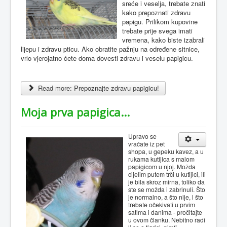
sreće i veselja, trebate znati
kako prepoznati zdravu
papigu. Prilikom kupovine
trebate prije svega imati
vremena, kako biste izabrali
lijepu i zdravu pticu. Ako obratite pažnju na određene sitnice,
vrlo vjerojatno ćete doma dovesti zdravu i veselu papigicu.
Read more: Prepoznajte zdravu papigicu!
Moja prva papigica...
Upravo se
vraćate iz pet
shopa, u gepeku kavez, a u
rukama kutijica s malom
papigicom u njoj. Možda
cijelim putem trči u kutijici, ili
je bila skroz mirna, toliko da
ste se možda i zabrinuli. Što
je normalno, a što nije, i što
trebate očekivati u prvim
satima i danima - pročitajte
u ovom članku. Nebitno radi