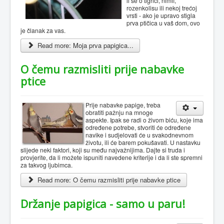
li se o tigrici, nimfi,
rozenkolisu ili nekoj trećoj
vrsti - ako je upravo stigla
prva ptičica u vaš dom, ovo
je članak za vas.
Read more: Moja prva papigica...
O čemu razmisliti prije nabavke
ptice
Prije nabavke papige, treba
obratiti pažnju na mnoge
aspekte. Ipak se radi o živom biću, koje ima
određene potrebe, stvoriti će određene
navike i sudjelovati će u svakodnevnom
životu, ili će barem pokušavati. U nastavku
slijede neki faktori, koji su među najvažnijima. Dajte si truda i
provjerite, da li možete ispuniti navedene kriterije i da li ste spremni
za takvog ljubimca.
Read more: O čemu razmisliti prije nabavke ptice
Držanje papigica - samo u paru!