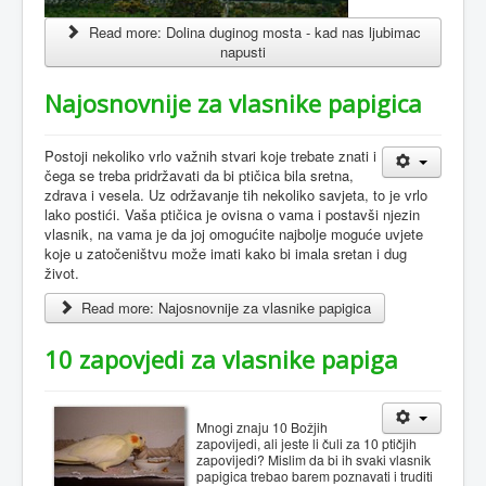
Read more: Dolina duginog mosta - kad nas ljubimac
napusti
Najosnovnije za vlasnike papigica
Postoji nekoliko vrlo važnih stvari koje trebate znati i
čega se treba pridržavati da bi ptičica bila sretna,
zdrava i vesela. Uz održavanje tih nekoliko savjeta, to je vrlo
lako postići. Vaša ptičica je ovisna o vama i postavši njezin
vlasnik, na vama je da joj omogućite najbolje moguće uvjete
koje u zatočeništvu može imati kako bi imala sretan i dug
život.
Read more: Najosnovnije za vlasnike papigica
10 zapovjedi za vlasnike papiga
Mnogi znaju 10 Božjih
zapovijedi, ali jeste li čuli za 10 ptičjih
zapovijedi? Mislim da bi ih svaki vlasnik
papigica trebao barem poznavati i truditi