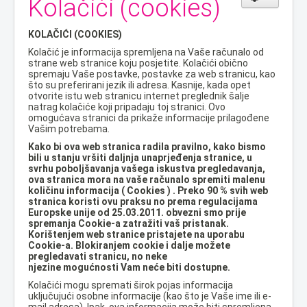
Kolačići (cookies)
KOLAČIĆI (COOKIES)
Kolačić je informacija spremljena na Vaše računalo od
strane
web stranice koju posjetite. Kolačići obično
spremaju Vaše postavke, postavke za web stranicu, kao
što su preferirani jezik ili adresa. Kasnije, kada opet
otvorite istu web stranicu internet preglednik šalje
natrag kolačiće koji pripadaju toj stranici. Ovo
omogućava stranici da prikaže informacije prilagođene
Vašim potrebama.
Kako bi ova web stranica radila pravilno, kako bismo
bili u stanju vršiti daljnja unaprjeđenja stranice, u
svrhu poboljšavanja vašega iskustva pregledavanja,
ova stranica mora na vaše računalo spremiti malenu
količinu informacija ( Cookies ) . Preko 90 % svih web
stranica koristi ovu praksu no prema regulacijama
Europske unije od 25.03.2011. obvezni smo prije
spremanja Cookie-a zatražiti vaš pristanak.
Korištenjem web stranice pristajete na uporabu
Cookie-a. Blokiranjem cookie i dalje možete
pregledavati stranicu, no neke
njezine mogućnosti Vam neće biti dostupne.
Kolačići mogu spremati širok pojas informacija
uključujući osobne informacije (kao što je Vaše ime ili e-