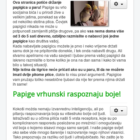
Ova stranica potiče držanje
papigica u paru!
Papige su vrlo
socijalna bića i u prirodi žive u
velikim jatima, ponekad sa više
od nekoliko stotina ptica. Čovjek
papigici nikada ne može u
potpunosti zamijeniti ptičje drugove, pa ako
vas nema doma više
od 3 do 5 sati dnevno, ozbiljno razmislite o nabavci još jedne
papigice
kao društva vašoj.
Kada nabavljate papigicu možete je prvo i neko vrijeme držati
samu dok je ne pripitomite donekle, i tek onda nabaviti drugu. Ali
stvarno apeliramo na vašu savjest i ljubav prema vašoj papigici da
iskreno razmislite o tome koliko je ona na dan sama i kako bi vama
bilo u takvoj situaciji.
Nije istina da tigrice neće pričati ako su u paru, ili da ne možete
imati dvije pitome ptice
, dakle to nisu pravi argumenti. Papigice
vam pružaju toliko nesebične ljubavi da nije fer prema njima držati
ih same!
Papige vrhunski raspoznaju boje!
Kokoši možda nemaju izvanrednu inteligenciju, ali po
pitanju raspoznavanja boja su višestruko bolje od ljudi.
Istraživači su u očima pilića našli 5 vrsta receptora, koje su po
kompliciranom rasporedu posložene po mrežnici i omogućavaju
vid boja o kojemo sisavci mogu samo sanjati. I naše papige svijet
oko sebe vide mnogo šarenije i raznovrsnije nego njihovi vlasnici.
Tako prepoznaju za razliku od ljudi i ultraljubičasto. No zašto je to