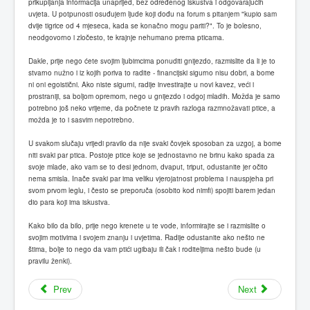
prikupljanja informacija unaprijed, bez određenog iskustva i odgovarajućih
uvjeta. U potpunosti osuđujem ljude koji dođu na forum s pitanjem "kupio sam
dvije tigrice od 4 mjeseca, kada se konačno mogu pariti?". To je bolesno,
neodgovorno i zločesto, te krajnje nehumano prema pticama.
Dakle, prije nego ćete svojim ljubimcima ponuditi gnijezdo, razmislite da li je to
stvarno nužno i iz kojih poriva to radite - financijski sigurno nisu dobri, a bome
ni oni egoistični. Ako niste sigurni, radije investirajte u novi kavez, veći i
prostraniji, sa boljom opremom, nego u gnijezdo i odgoj mladih. Možda je samo
potrebno još neko vrijeme, da počnete iz pravih razloga razmnožavati ptice, a
možda je to i sasvim nepotrebno.
U svakom slučaju vrijedi pravilo da nije svaki čovjek sposoban za uzgoj, a bome
niti svaki par ptica. Postoje ptice koje se jednostavno ne brinu kako spada za
svoje mlade, ako vam se to desi jednom, dvaput, triput, odustanite jer očito
nema smisla. Inače svaki par ima veliku vjerojatnost problema i nauspjeha pri
svom prvom leglu, i često se preporuča (osobito kod nimfi) spojiti barem jedan
dio para koji ima iskustva.
Kako bilo da bilo, prije nego krenete u te vode, informirajte se i razmislite o
svojim motivima i svojem znanju i uvjetima. Radije odustanite ako nešto ne
štima, bolje to nego da vam ptići ugibaju ili čak i roditeljima nešto bude (u
pravilu ženki).
Prev
Next