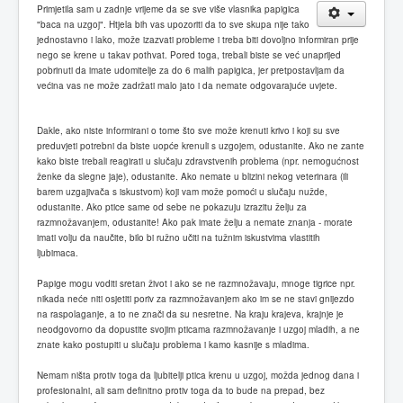
Primjetila sam u zadnje vrijeme da se sve više vlasnika papigica
"baca na uzgoj". Htjela bih vas upozoriti da to sve skupa nije tako
jednostavno i lako, može izazvati probleme i treba biti dovoljno informiran prije
nego se krene u takav pothvat. Pored toga, trebali biste se već unaprijed
pobrinuti da imate udomitelje za do 6 malih papigica, jer pretpostavljam da
većina vas ne može zadržati malo jato i da nemate odgovarajuće uvjete.
Dakle, ako niste informirani o tome što sve može krenuti krivo i koji su sve
preduvjeti potrebni da biste uopće krenuli s uzgojem, odustanite. Ako ne zante
kako biste trebali reagirati u slučaju zdravstvenih problema (npr. nemogućnost
ženke da slegne jaje), odustanite. Ako nemate u blizini nekog veterinara (ili
barem uzgajivača s iskustvom) koji vam može pomoći u slučaju nužde,
odustanite. Ako ptice same od sebe ne pokazuju izrazitu želju za
razmnožavanjem, odustanite! Ako pak imate želju a nemate znanja - morate
imati volju da naučite, bilo bi ružno učiti na tužnim iskustvima vlastitih
ljubimaca.
Papige mogu voditi sretan život i ako se ne razmnožavaju, mnoge tigrice npr.
nikada neće niti osjetiti poriv za razmnožavanjem ako im se ne stavi gnijezdo
na raspolaganje, a to ne znači da su nesretne. Na kraju krajeva, krajnje je
neodgovorno da dopustite svojim pticama razmnožavanje i uzgoj mladih, a ne
znate kako postupiti u slučaju problema i kamo kasnije s mladima.
Nemam ništa protiv toga da ljubitelji ptica krenu u uzgoj, možda jednog dana i
profesionalni, ali sam definitno protiv toga da to bude na prepad, bez