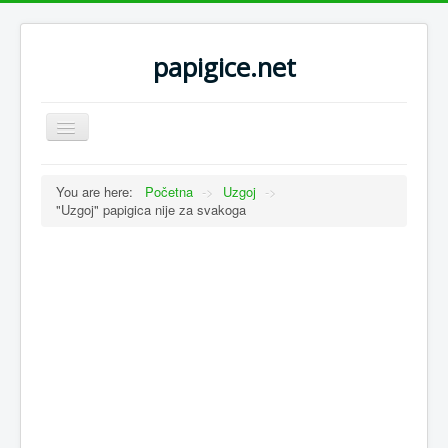
papigice.net
Toggle
Navigation
You are here:
Početna
->
Uzgoj
->
"Uzgoj" papigica nije za svakoga