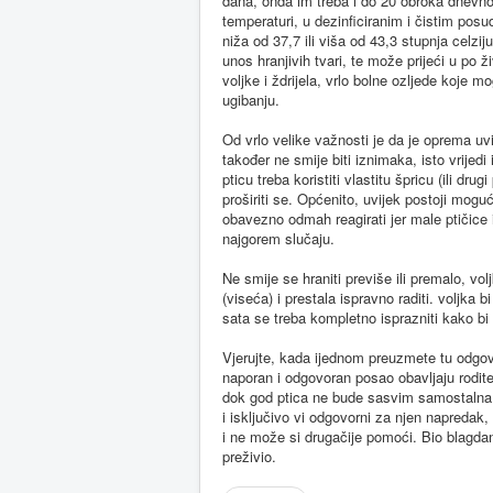
dana, onda im treba i do 20 obroka dnevno)
temperaturi, u dezinficiranim i čistim posu
niža od 37,7 ili viša od 43,3 stupnja celz
unos hranjivih tvari, te može prijeći u po
voljke i ždrijela, vrlo bolne ozljede koje 
ugibanju.
Od vrlo velike važnosti je da je oprema uvij
također ne smije biti iznimaka, isto vrijedi 
pticu treba koristiti vlastitu špricu (ili d
proširiti se. Općenito, uvijek postoji mogu
obavezno odmah reagirati jer male ptičice 
najgorem slučaju.
Ne smije se hraniti previše ili premalo, vol
(viseća) i prestala ispravno raditi. voljka
sata se treba kompletno isprazniti kako bi p
Vjerujte, kada ijednom preuzmete tu odgov
naporan i odgovoran posao obavljaju roditelj
dok god ptica ne bude sasvim samostalna u 
i isključivo vi odgovorni za njen napredak,
i ne može si drugačije pomoći. Bio blagdan, p
preživio.