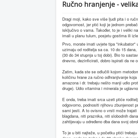
Ručno hranjenje - velik
Dragi moji, kako sve više ljudi pita i o ru
odgovornost, jer ptić koji je jednom prebač
isključivo o vama. Također, to je i veliki nap
imali u planu tulum, posjetu gostima ili izlet
Prvo, morate imati uvjete tipa "inkubator"
uzimaju od roditelja sa ca. 10 do 15 dana
(30 do 34 stupnja u toj dobi). Bio to sastavl
dnevno, dezinficirati, dobro ispirati da ne
Zatim, kada ste se odlučili kojom metodom 
količinu hrane za ručno odhranjivanje koj
amazona i dr. trebaju nešto manji udio pr
druge). Udio vitamina i minerala je uglav
E onda, treba imati srca uzeti ptiće rodite
odgovorno, podnositi njihovu zbunjenost pr
sami jesti. A to ovisno o vrsti može trajat
blagdana, niti praznika, niti slobodnih dan
zahtijevaju u određeno dba dana svoj obrok
To je u biti najteže, u početku ptići trebaj