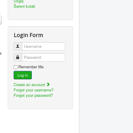
Uzgoj
Šareni kutak
Login Form
Username
a
Password
Remember Me
Log in
Create an account
Forgot your username?
Forgot your password?
i