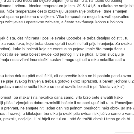
, a za svaki treba biti svježe pripremljena formula, na točno određenoj
dicama i priboru. Idealna temperatura je izm. 39,5 i 41,5, a nikako ne smije bit
ijusa. Niže temperature često izazivaju usporavanje probave i time smanjen
 život opasne probleme s voljkom. Više temperature mogu izazvati opekotine
mogu zahtijevati i operativne zahvate, a često završavaju kobno u bolnom
ek čista, dezinficirana i poslije svake upotrebe je treba detaljno očistiti, tu
i za vaše ruke, koje treba dobro oprati i dezinficirati prije hranjenja. Za svaku
rugi pribor), kako bi bolesti koje se eventualno pojave imale što manju šansu
ćnost da se neka bolest uvuće kod jednog ili više ptića. U tom slučaju je
imaju nerazvijeni imunološki sustav i mogu uginuti u roku nekoliko sati u
jku treba dok su ptići mali širiti, ali ne previše kako ne bi postala pendulozna
 bi se prije svakog hranjenja trebala gotovo skroz isprazniti, a barem jednom u 
robava uredno radila i kako se ne bi razvile bolesti (npr. "kisela voljka").
ornost, pa makar i na nekoliko dana samo, vrlo brzo ćete shvatiti kako
i ptića i vjerojatno dobro razmisliti hoćete li se opet upuštati u to. Ponavljam
prehrani, ne smijete niti jedan dan niti jednom preskočiti neki obrok jer ste 
 rast i razvoj, u bilokojem trenutku je svaki ptić ovisan isključivo samo o vam
raznik, nedjelja, ili bi htjeli na tulum - ptić će tražiti obrok i treba ga da bi