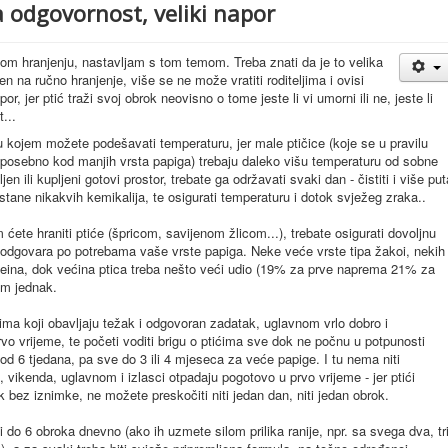
a odgovornost, veliki napor
čnom hranjenju, nastavljam s tom temom. Treba znati da je to velika
en na ručno hranjenje, više se ne može vratiti roditeljima i ovisi
or, jer ptić traži svoj obrok neovisno o tome jeste li vi umorni ili ne, jeste li
...
 u kojem možete podešavati temperaturu, jer male ptičice (koje se u pravilu
, posebno kod manjih vrsta papiga) trebaju daleko višu temperaturu od sobne
jen ili kupljeni gotovi prostor, trebate ga održavati svaki dan - čistiti i više put
 ostane nikakvih kemikalija, te osigurati temperaturu i dotok svježeg zraka..
ćete hraniti ptiće (špricom, savijenom žlicom...), trebate osigurati dovoljnu
a odgovara po potrebama vaše vrste papiga. Neke veće vrste tipa žakoi, nekih
oteina, dok većina ptica treba nešto veći udio (19% za prve naprema 21% za
nom jednak.
ljima koji obavljaju težak i odgovoran zadatak, uglavnom vrlo dobro i
vo vrijeme, te početi voditi brigu o ptićima sve dok ne počnu u potpunosti
i od 6 tjedana, pa sve do 3 ili 4 mjeseca za veće papige. I tu nema niti
a, vikenda, uglavnom i izlasci otpadaju pogotovo u prvo vrijeme - jer ptići
 bez iznimke, ne možete preskočiti niti jedan dan, niti jedan obrok.
u i do 6 obroka dnevno (ako ih uzmete silom prilika ranije, npr. sa svega dva, tr