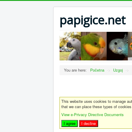
papigice.net
You are here:
Početna
->
Uzgoj
->
This website uses cookies to manage auth
that we can place these types of cookies
View e-Privacy Directive Documents
I agree
I decline