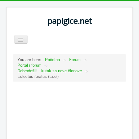
papigice.net
Toggle
Navigation
You are here:
Početna
->
Forum
->
Portal i forum
->
Dobrodošli! - kutak za nove članove
->
Eclectus roratus (Edel)