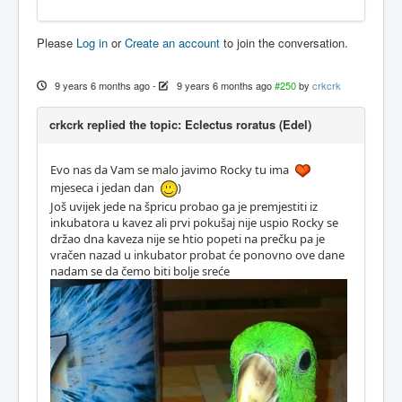
Please
Log in
or
Create an account
to join the conversation.
9 years 6 months ago
-
9 years 6 months ago
#250
by
crkcrk
crkcrk replied the topic: Eclectus roratus (Edel)
Evo nas da Vam se malo javimo Rocky tu ima
mjeseca i jedan dan
)
Još uvijek jede na špricu probao ga je premjestiti iz
inkubatora u kavez ali prvi pokušaj nije uspio Rocky se
držao dna kaveza nije se htio popeti na prečku pa je
vračen nazad u inkubator probat će ponovno ove dane
nadam se da čemo biti bolje sreće