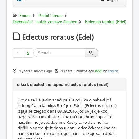
Forum
Portal i forum
Dobrodošli! - kutak za nove članove
Eclectus roratus (Edel)
Eclectus roratus (Edel)
1
2
9 years 9 months ago
-
9 years 9 months ago
#223
by
crkcrk
crkcrk created the topic: Eclectus roratus (Edel)
Evo da se i ja javim znači pala je odluka o nabavi još
jednog člana familije. Riječ je o Edelu (Eclectus roratus)
iz jaja se izlegao dana 08.09.2016. još uvijek je kod
uzgajivača u inkubatoru i na ručnom hranjenju ali je
naš. Sin mu je već dao ime Rocky tako da smo i to
riješili. Napreduje iz dana u dan i jedva čekamo kad će
nam stići kući. evo u prilogu i par slika koje sam dobio