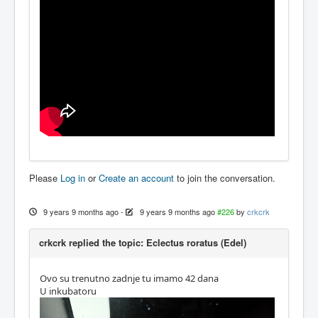
Please
Log in
or
Create an account
to join the conversation.
9 years 9 months ago
-
9 years 9 months ago
#226
by
crkcrk
crkcrk replied the topic: Eclectus roratus (Edel)
Ovo su trenutno zadnje tu imamo 42 dana
U inkubatoru