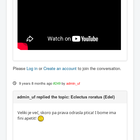
Please
Log in
or
Create an account
to join the conversation.
9 years 8 months ago
#249
by
admin_uf
admin_uf replied the topic: Eclectus roratus (Edel)
Veliki je već, skoro pa prava odrasla ptica! I bome ima
fini apetit!