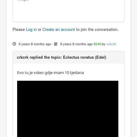
Please
Log in
or
Create an account
to join the conversation.
9 years 8 months ago
-
9 years 8 months ago
#248
by
crkcrk
crkcrk replied the topic: Eclectus roratus (Edel)
Evo tu je video gdje imam 10 tjedana