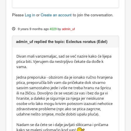
Please
Log in
or
Create an account
to join the conversation.
9 years 9 months ago
#229
by
admin_uf
admin_uf replied the topic: Eclectus roratus (Edel)
Divan mali vanzemaljac, sad se već nazire kako će lijepa
ptica biti. Vjerujem da nestrpljivo čekate da dođe k
vama.
Jedna preporuka - obzirom da je ionako ručno hranjena
ptica, preporučila bih vam da pričekate dok stvarno
sasvim samostalno jede i više ne treba hranu na špricu
ili na žličicu. Dovoljno će se vezati za vas i bez da ga vi
hranite, a daleko je sigurnije za njega jer neiskusne
osobe vrlo lako mogu krivim potezom izazvati nehotice
zdravstvene probleme (npr. ako se ptica zagrcne,
udahne nešto smjese, može dobiti upalu pluća).
Nadam se da ćete se i dalje javljati slikicama i pričama
kako se maleni udomaćio kod vas!