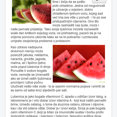
time i želja da se pošto-
poto ohladimo. Jedna od mogućnosti
je uživanje u svježem, dobro
ohlađenom ljetnom voću, kojeg sad
već ima sve više u ponudi - i to po sve
pristupačnijim cijenama. Ono što
može rashladiti nas ljude, može i
naše pernate prijatelje. Tako svoje ljubimce možete razveseliti
svaki dan kriškom svježeg voća, ne prehladnog, pazeći da je na
vrijeme ponovno uklonite kako se ne bi pokvarila i uzrokovala
umjesto osvježenja probleme s probavom.
Kao zdrava nadopuna
dnevnom meniju može
poslužiti jabuka, nektarina,
naranča, grožđe, jagoda,
malina, ali i tipično ljetno
voće poput lubenice ili dinje.
Ponudite li vodom bogato
voće, nemojte se iznenaditi
ako se izmet vaših ljubimaca
promijeni i ptice počnu
izlučivati nešto više vode - to je sasvim normalna pojava i smiriti će
se samo od sebe kroz sljedećih par sati.
Lubenica je jako bogata vitaminom C, spada u odličan izvor istog, a
istovremeno je i vrlo dobar izvor vitamina A - koji kod naših pernatih
brine, između ostalog, o tome da sluznice ostanu zdrave i otporne,
kao i da vid ostane oštar. Dobar je i izvor kalija. Dinja je pak bogata
osim vitaminom C (koji je bitan za imunološki sustav i borbu protiv
slobodnih radikala), i kalcijem i željezom. Navodno koštice dinje