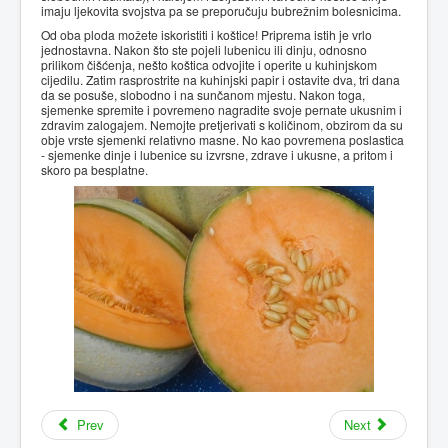
imaju ljekovita svojstva pa se preporučuju bubrežnim bolesnicima.
Od oba ploda možete iskoristiti i koštice! Priprema istih je vrlo
jednostavna. Nakon što ste pojeli lubenicu ili dinju, odnosno
prilikom čišćenja, nešto koštica odvojite i operite u kuhinjskom
cijedilu. Zatim rasprostrite na kuhinjski papir i ostavite dva, tri dana
da se posuše, slobodno i na sunčanom mjestu. Nakon toga,
sjemenke spremite i povremeno nagradite svoje pernate ukusnim i
zdravim zalogajem. Nemojte pretjerivati s količinom, obzirom da su
obje vrste sjemenki relativno masne. No kao povremena poslastica
- sjemenke dinje i lubenice su izvrsne, zdrave i ukusne, a pritom i
skoro pa besplatne.
Prev
Next