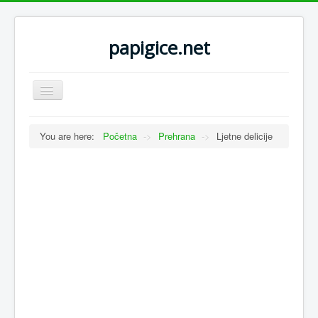
papigice.net
Toggle
Navigation
You are here:
Početna
->
Prehrana
->
Ljetne delicije