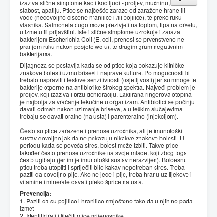
izaziva slične simptome kao i kod ljudi - proljev, mučninu,
slabost, apatiju. Ptice se najčešće zaraze od zaražene hrane ili
vode (nedovoljno čišćene hranilice i /ili pojilice), te preko ruku
vlasnika. Salmonela dugo može preživjeti na toplom, tipa na drvetu,
u izmetu ili prljavštini. Iste i slične simptome uzrokuje i zaraza
bakterijom Escherichia Coli (E. coli, prenosi se prvenstveno ne
pranjem ruku nakon posjete wc-u), te drugim gram negativnim
bakterijama.
Dijagnoza se postavlja kada se od ptice koja pokazuje kliničke
znakove bolesti uzmu brisevi i naprave kulture. Po mogućnosti bi
trebalo napraviti i testove senzitivnosti (osjetljivosti) jer su mnoge te
bakterije otporne na antibiotike širokog spektra. Najveći problem je
proljev, koji izaziva i brzu dehidraciju. Laktirana ringerova otopina
je najbolja za vraćanje tekućine u organizam. Antibiotici se počinju
davati odmah nakon uzimanja briseva, a u teškim slučajevima
trebaju se davati oralno (na usta) i parenteralno (injekcijom).
Često su ptice zaražene i prenose uzročnika, ali je imunološki
sustav dovoljno jak da ne pokazuju nikakve znakove bolesti. U
periodu kada se poveća stres, bolest može izbiti. Takve ptice
također često prenose uzročnike na svoje mlade, koji zbog toga
često ugibaju (jer im je imunološki sustav nerazvijen). Boloesnu
pticu treba utopliti i spriječiti bilo kakav nepotreban stres. Treba
paziti da dovoljno pije. Ako ne jede i pije, treba hranu uz lijekove i
vitamine i minerale davati preko šprice na usta.
Prevencija:
1. Paziti da su pojilice i hranilice smještene tako da u njih ne pada
izmet
2. Identificirati i liječiti ptice prijenosnike