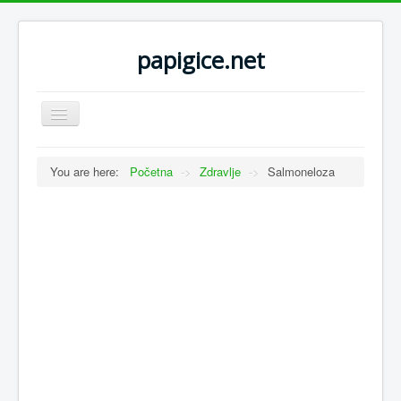
papigice.net
Toggle
Navigation
You are here:
Početna
->
Zdravlje
->
Salmoneloza