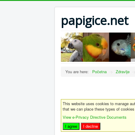
papigice.net
You are here:
Početna
->
Zdravlje
-
This website uses cookies to manage auth
that we can place these types of cookies
View e-Privacy Directive Documents
I agree
I decline