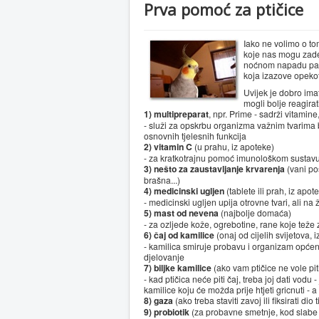
Prva pomoć za ptičice
Iako ne volimo o to
koje nas mogu zades
noćnom napadu panik
koja izazove opekoti
Uvijek je dobro imat
mogli bolje reagirati
1) multipreparat
, npr. Prime - sadrži vitami
- služi za opskrbu organizma važnim tvarima b
osnovnih tjelesnih funkcija
2) vitamin C
(u prahu, iz apoteke)
- za kratkotrajnu pomoć imunološkom sustav
3) nešto za zaustavljanje krvarenja
(vani pos
brašna...)
4) medicinski ugljen
(tablete ili prah, iz apot
- medicinski ugljen upija otrovne tvari, ali na 
5) mast od nevena
(najbolje domaća)
- za ozljede kože, ogrebotine, rane koje teže za
6) čaj od kamilice
(onaj od cijelih svijetova, 
- kamilica smiruje probavu i organizam općeni
djelovanje
7) biljke kamilice
(ako vam ptičice ne vole piti
- kad ptičica neće piti čaj, treba joj dati vodu
kamilice koju će možda prije htjeti gricnuti - a
8) gaza
(ako treba staviti zavoj ili fiksirati dio t
9) probiotik
(za probavne smetnje, kod slabe 