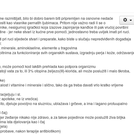
me razmišljati, bilo bi dobro barem biti pripremljen na osnovne nedaće
iti kao vlasnike pernatih ljubimaca. Pritom nije važno radi li se o
e, nesigurnoj igračkici koja izazove zapinjanje kanđice ili pak vrućoj površini
ne - jer neke stvari iz kućne prve pomoći, jednostavno treba uvijek imati pri ruci.
i pri ruci sljedeće stvari i preparate, kako biste u slučaju nepredviđenih događaja
:
ne, minerale, aminokiseline, elemente u tragovima
itnima za funkcioniranje svih organskih sustava, izgradnju perja i kože, održavanj
u, može pomoći kod lakših prehlada kao potpora organizmu
toji vata za to, ili 3% otopina željezo(III)-klorida, ali može poslužiti i malo škroba,
eke)
žalost i vitamine i minerale i slično, tako da ga treba davati vrlo kratko vrijeme
cjeljuju i sl.
iz apoteke, ne iz vrećica)
to, djeluje povoljno na sluznicu, ublažava i grčeve, a ima i lagano protuupalno
 čaj)
 - jer žeđanje nikako nije zdravo, a za takve pojedince može poslužiti živa biljka
 ima ista djelovanja kao i čaj
ijela)
probave, nakon terapije antibiotikom)