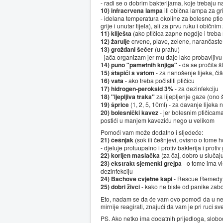
- radi se o dobrim bakterijama, koje trebaju na
10) infracrvena lampa
ili obična lampa za gr
- idelana temperatura okoline za bolesne ptic
grije i unutar tijela), ali za prvu ruku i običn
11) kliješta
(ako ptičica zapne negdje i treba 
12) žarulje
crvene, plave, zelene, narančaste
13) grožđani šečer
(u prahu)
- jača organizam jer mu daje lako probavljivu 
14) puno "pametnih knjiga"
- da se pročita št
15) štapići s vatom
- za nanošenje lijeka, čiš
16) vata
- ako treba počistiti ptičicu
17) hidrogen-peroksid 3%
- za dezinfekciju
18) "ljepljiva traka"
za lijepljenje gaze (ono št
19) šprice
(1, 2, 5, 10ml) - za davanje lijeka n
20) bolesnički kavez
- jer bolesnim ptičicama
postići u manjem kaveziću nego u velikom
Pomoći vam može dodatno i sljedeće:
21) češnjak
(sok ili češnjevi, ovisno o tome ho
- djeluje protuupalno i protiv bakterija i protiv
22) korijen maslačka
(za čaj, dobro u sluča
23) ekstrakt sjemenki grejpa
- o tome ima viš
dezinfekciju
24) Bachove cvjetne kapi
- Rescue Remedy - 
25) dobri živci
- kako ne biste od panike zabor
Eto, nadam se da će vam ovo pomoći da u neko
mirnije reagirati, znajući da vam je pri ruci sv
PS. Ako netko ima dodatnih prijedloga, slobod