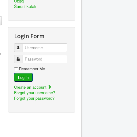
Uzgoj
Šareni kutak
Login Form
Username
e
Password
Remember Me
Log in
Create an account
Forgot your username?
Forgot your password?