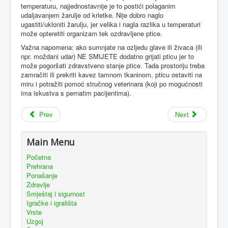
temperaturu, najjednostavnije je to postići polaganim
udaljavanjem žarulje od krletke. Nije dobro naglo
ugastiti/ukloniti žarulju, jer velika i nagla razlika u temperaturi
može opteretiti organizam tek ozdravljene ptice.
Važna napomena: ako sumnjate na ozljedu glave ili živaca (ili
npr. moždani udar) NE SMIJETE dodatno grijati pticu jer to
može pogoršati zdravstveno stanje ptice. Tada prostoriju treba
zamračiti ili prekriti kavez tamnom tkaninom, pticu ostaviti na
miru i potražiti pomoć stručnog veterinara (koji po mogućnosti
ima iskustva s pernatim pacijentima).
Prev
Next
Main Menu
Početna
Prehrana
Ponašanje
Zdravlje
Smještaj i sigurnost
Igračke i igrališta
Vrste
Uzgoj