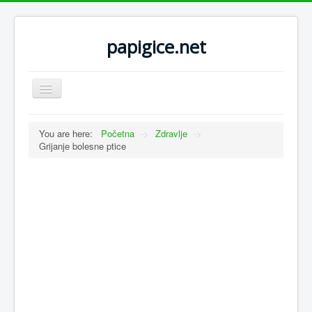
papigice.net
Toggle
Navigation
You are here:
Početna
->
Zdravlje
->
Grijanje bolesne ptice