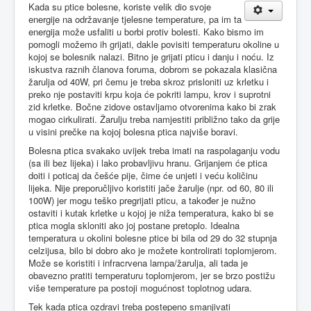
Kada su ptice bolesne, koriste velik dio svoje
energije na održavanje tjelesne temperature, pa im ta
energija može usfaliti u borbi protiv bolesti. Kako bismo im
pomogli možemo ih grijati, dakle povisiti temperaturu okoline u
kojoj se bolesnik nalazi. Bitno je grijati pticu i danju i noću. Iz
iskustva raznih članova foruma, dobrom se pokazala klasična
žarulja od 40W, pri čemu je treba skroz prisloniti uz krletku i
preko nje postaviti krpu koja će pokriti lampu, krov i suprotni
zid krletke. Bočne zidove ostavljamo otvorenima kako bi zrak
mogao cirkulirati. Žarulju treba namjestiti približno tako da grije
u visini prečke na kojoj bolesna ptica najviše boravi.
Bolesna ptica svakako uvijek treba imati na raspolaganju vodu
(sa ili bez lijeka) i lako probavljivu hranu. Grijanjem će ptica
doiti i poticaj da češće pije, čime će unjeti i veću količinu
lijeka. Nije preporučljivo koristiti jače žarulje (npr. od 60, 80 ili
100W) jer mogu teško pregrijati pticu, a također je nužno
ostaviti i kutak krletke u kojoj je niža temperatura, kako bi se
ptica mogla skloniti ako joj postane pretoplo. Idealna
temperatura u okolini bolesne ptice bi bila od 29 do 32 stupnja
celzijusa, bilo bi dobro ako je možete kontrolirati toplomjerom.
Može se koristiti i infracrvena lampa/žarulja, ali tada je
obavezno pratiti temperaturu toplomjerom, jer se brzo postižu
više temperature pa postoji mogućnost toplotnog udara.
Tek kada ptica ozdravi treba postepeno smanjivati