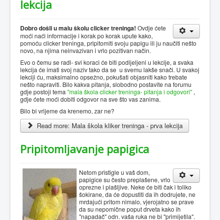
lekcija
Dobro došli u malu školu clicker treninga!
Ovdje ćete
moći naći informacije i korak po korak upute kako,
pomoću clicker treninga, pripitomiti svoju papigu ili ju naučiti nešto
novo, na njima neinvazivan i vrlo pozitivan način.
Evo o čemu se radi- svi koraci će biti podijeljeni u lekcije, a svaka
lekcija će imati svoj naziv tako da se u svemu lakše snači. U svakoj
lekciji ću, maksimalno opsežno, pokušati objasniti kako trebate
nešto napraviti. Bilo kakva pitanja, slobodno postavite na forumu
gdje postoji tema
"mala škola clicker treninga- pitanja i odgovori"
,
gdje ćete moći dobiti odgovor na sve što vas zanima.
Bilo bi vrijeme da krenemo, zar ne?
Read more: Mala škola kliker treninga - prva lekcija
Pripitomljavanje papigica
Netom pristigle u vaš dom,
papigice su često preplašene, vrlo
oprezne i plašljive. Neke će biti čak i toliko
šokirane, da će dopustiti da ih dodrujete, ne
mrdajući pritom nimalo, vjerojatno se prave
da su nepomične poput drveta kako ih
"napadač" odn. vaša ruka ne bi "primijetila".