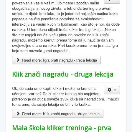
povezivanja vas s vašim ljubimcem i zgodan način
obogačivanja njihovog života, a tek onda trening u pravom
smislu te riječi. Isto tako, to je jedan od najlakših načina kako
papagaja naučiti ponašanja potrebna za svakodnevnu
interakciju sa vašim kučnim ljubimcem, kao što je npr. da dođe
na ruku. U tom duhu slijedi treća kliker trening lekcija. Nakon
što ste uspjeli naučiti vašu pticu da poveže da klik znači
nagradu, možemo krenuti prema tome da ju naučite da vam
svojevoljno stane na ruku. Prvi korak prema tome je mala igra
koju sam nazvala „prati nagradu“ .
Read more: Igra prati nagradu - treća lekcija
Klik znači nagradu - druga lekcija
Ok, do sada smo kupili kliker i možemo krenuti s
učenjem, zar ne? Da bi clicker trening bio uspješan,
potrebno je da ptica poveže zvuk klika sa nagradicom. Imajući
to na umu, današnja lekcija će biti vrlo kratka.
Read more: Klik znači nagradu - druga lekcija
Mala škola kliker treninga - prva