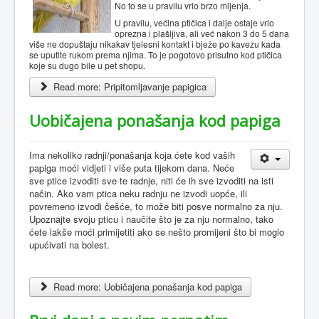
No to se u pravilu vrlo brzo mijenja.
U pravilu, većina ptičica i dalje ostaje vrlo
oprezna i plašljiva, ali već nakon 3 do 5 dana
više ne dopuštaju nikakav tjelesni kontakt i bježe po kavezu kada
se uputite rukom prema njima. To je pogotovo prisutno kod ptičica
koje su dugo bile u pet shopu.
Read more: Pripitomljavanje papigica
Uobičajena ponašanja kod papiga
Ima nekoliko radnji/ponašanja koja ćete kod vaših
papiga moći vidjeti i više puta tijekom dana. Neće
sve ptice izvoditi sve te radnje, niti će ih sve izvoditi na isti
način. Ako vam ptica neku radnju ne izvodi uopće, ili
povremeno izvodi češće, to može biti posve normalno za nju.
Upoznajte svoju pticu i naučite što je za nju normalno, tako
ćete lakše moći primijetiti ako se nešto promijeni što bi moglo
upućivati na bolest.
Read more: Uobičajena ponašanja kod papiga