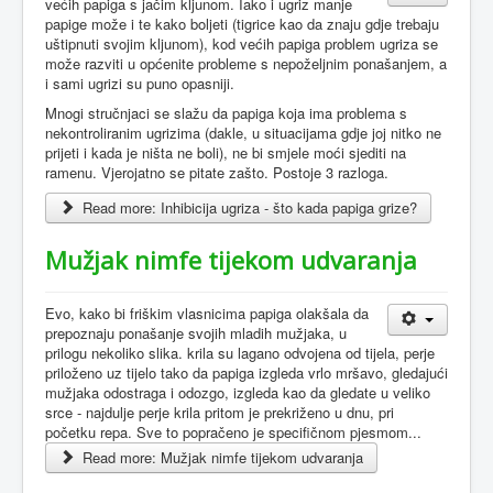
većih papiga s jačim kljunom. Iako i ugriz manje
papige može i te kako boljeti (tigrice kao da znaju gdje trebaju
uštipnuti svojim kljunom), kod većih papiga problem ugriza se
može razviti u općenite probleme s nepoželjnim ponašanjem, a
i sami ugrizi su puno opasniji.
Mnogi stručnjaci se slažu da papiga koja ima problema s
nekontroliranim ugrizima (dakle, u situacijama gdje joj nitko ne
prijeti i kada je ništa ne boli), ne bi smjele moći sjediti na
ramenu. Vjerojatno se pitate zašto. Postoje 3 razloga.
Read more: Inhibicija ugriza - što kada papiga grize?
Mužjak nimfe tijekom udvaranja
Evo, kako bi friškim vlasnicima papiga olakšala da
prepoznaju ponašanje svojih mladih mužjaka, u
prilogu nekoliko slika. krila su lagano odvojena od tijela, perje
priloženo uz tijelo tako da papiga izgleda vrlo mršavo, gledajući
mužjaka odostraga i odozgo, izgleda kao da gledate u veliko
srce - najdulje perje krila pritom je prekriženo u dnu, pri
početku repa. Sve to popračeno je specifičnom pjesmom...
Read more: Mužjak nimfe tijekom udvaranja