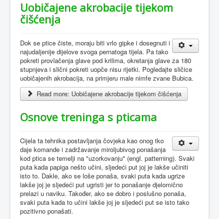
Uobičajene akrobacije tijekom
čišćenja
Dok se ptice čiste, moraju biti vrlo gipke i dosegnuti i
najudaljenije dijelove svoga pernatoga tijela. Pa tako
pokreti provlačenja glave pod krilima, okretanja glave za 180
stupnjeva i slični pokreti uopče nisu rijetki. Pogledajte sličice
uobičajenih akrobacija, na primjeru male nimfe zvane Bubica.
Read more: Uobičajene akrobacije tijekom čišćenja
Osnove treninga s pticama
Cijela ta tehnika postavljanja čovjeka kao onog tko
daje komande i zadržavanje miroljubivog ponašanja
kod ptica se temelji na "uzorkovanju" (engl. patterning). Svaki
puta kada papiga nešto učini, sljedeći put joj je lakše učiniti
isto to. Dakle, ako se loše ponaša, svaki puta kada ugrize
lakše joj je sljedeći put ugristi jer to ponašanje djelomično
prelazi u naviku. Također, ako se dobro i poslušno ponaša,
svaki puta kada to učini lakše joj je sljedeći put se isto tako
pozitivno ponašati.