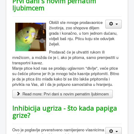
Prvi dani s novim pernatim
ljubimcem
O
bišli ste mnoge prodavaonice
životinja, zoo shopove diljem
grada i konačno, u tom jednom dućanu,
vidjeli baš nju. Pticu koju ste oduvijek
željeli.
Prodavač će je uhvatiti rukom ili
mrežicom, a možda će je i, ako je pitoma, samo premjestiti u
transportni kavez.
Manje ptice kod nas se prodaju uglavnom "divlje", veće ptice
su češće pitome jer ih je mnogo teže kasnije pripitomiti. Bitno
je da je ptica što mlađa kako bi se što lakše pripitomila i
privikla na Vas, ali i da je potpuno samostalna u hranjenju.
Read more: Prvi dani s novim pernatim ljubimcem
Inhibicija ugriza - što kada papiga
grize?
Ovo je poglavlje prvenstveno namijenjeno vlasnicima