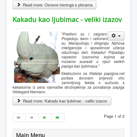
Read more: Osnove treninga s pticama
Kakadu kao ljubimac - veliki izazov
"
Predivni su i zaigrani.
Posjeduju šarm i rafinirani
su. Manipuliraju i dirigiraju. Njihova
inteligencija i sposobnost učenja
oduzimaju dah. Kakadui! Pripadaju
najvećim izazovima kojima se
možemo susresti u njezi velikih
papiga kao ljubimaca."
Ekskluzivno za čitatelje papigice.net
portala donosim prijevod vrlo
zanimljivog teksta o suživotu s
kakaduima iz pera njemačke stručnjakinje za ponašanje papiga
Hildegard Niemann.
Read more: Kakadu kao ljubimac - veliki izazov
Page 1 of 2
Main Menu