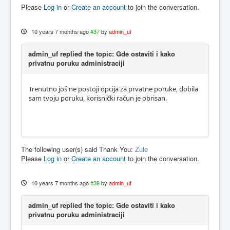
Please
Log in
or
Create an account
to join the conversation.
10 years 7 months ago
#37
by
admin_uf
admin_uf replied the topic: Gde ostaviti i kako
privatnu poruku administraciji
Trenutno još ne postoji opcija za prvatne poruke, dobila
sam tvoju poruku, korisnički račun je obrisan.
The following user(s) said Thank You:
Žule
Please
Log in
or
Create an account
to join the conversation.
10 years 7 months ago
#39
by
admin_uf
admin_uf replied the topic: Gde ostaviti i kako
privatnu poruku administraciji