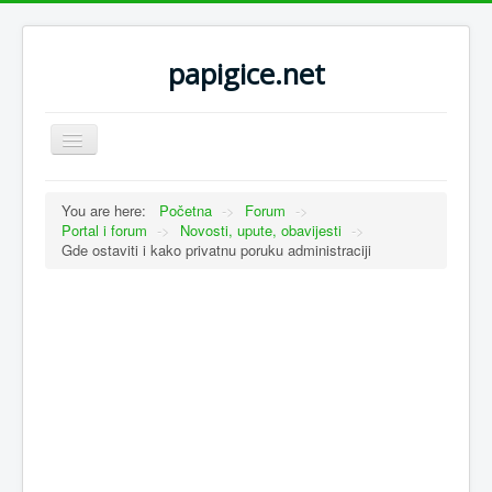
papigice.net
Toggle
Navigation
You are here:
Početna
->
Forum
->
Portal i forum
->
Novosti, upute, obavijesti
->
Gde ostaviti i kako privatnu poruku administraciji