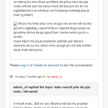
za nekog ko ima slican problem da ptica nece da pije
vodu-otkrila sam da samo hoce da lize,sve sto lici na
ogledalo(da li se odvikao od hranjenja roditelja,bas je
mali ,tj,mala?)
Ali jos mu krila oba i ono drugo sto se ne vidi na slici
grozno izgledaju,i ispod krila a i napred dugo perje na
grudima skriva da ga ispod bas i nema nesto puno u
strafti.
Inace kljun mu-joj je poplaveo zadnjih par dana.S
obzirom da su mu okice crne i pruge jos od cela mislim
da je mala devojcica.
Please
Log in
or
Create an account
to join the conversation.
10 years 7 months ago
#27
by
admin_uf
admin_uf replied the topic: kako nauciti pile da pije
vodu i lek-saveti
A micek mali... Baš se i po slikama vidi da mu je perje
loše kvalitete. Dobro je da dobiva vitamine, ne znam