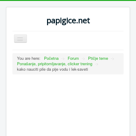
papigice.net
Toggle
Navigation
You are here:
Početna
->
Forum
->
Ptičje teme
->
Ponašanje, pripitomljavanje, clicker trening
->
kako nauciti pile da pije vodu i lek-saveti