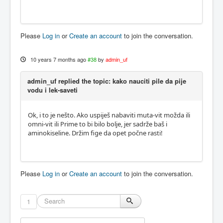
Please
Log in
or
Create an account
to join the conversation.
10 years 7 months ago
#38
by
admin_uf
admin_uf replied the topic: kako nauciti pile da pije
vodu i lek-saveti
Ok, i to je nešto. Ako uspiješ nabaviti muta-vit možda ili
omni-vit ili Prime to bi bilo bolje, jer sadrže baš i
aminokiseline. Držim fige da opet počne rasti!
Please
Log in
or
Create an account
to join the conversation.
1