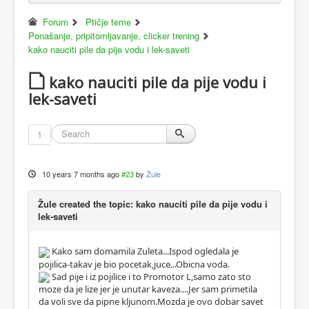
Forum
Ptičje teme
Ponašanje, pripitomljavanje, clicker trening
kako nauciti pile da pije vodu i lek-saveti
kako nauciti pile da pije vodu i
lek-saveti
1
10 years 7 months ago
#23
by
Žule
Žule created the topic: kako nauciti pile da pije vodu i
lek-saveti
Kako sam domamila Zuleta...Ispod ogledala je
pojilica-takav je bio pocetak,juce...Obicna voda.
Sad pije i iz pojilice i to Promotor L,samo zato sto
moze da je lize jer je unutar kaveza....Jer sam primetila
da voli sve da pipne kljunom.Mozda je ovo dobar savet