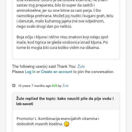
sastav tog preparata, bilo bi super da sadrži i
aminokiseline, jer su one bitne za rast perja. I što
raznolikija prehrana. Možeš joj nuditi i kugani grah, leću
i slanutak, malo kuhanog jajeta (ne sve odjednom,
nego svaki drugi dan po nešto).
Boja očiju i kljuna i slično nisu znakovi koji odaju spol
inače, kod tigrica se gleda voskovica iznad kljuna. Po
tome bi mogla biti cura koliko vidim na slikama.
The following user(s) said Thank You:
Žule
Please
Log in
or
Create an account
to join the conversation.
10 years 7 months ago
#29
by
Žule
Žule replied the topic: kako nauciti pile da pije vodu i
lek-saveti
Promotor L :kombinacija esencijalnih vitamina i
slobodnih masnih kiselina.