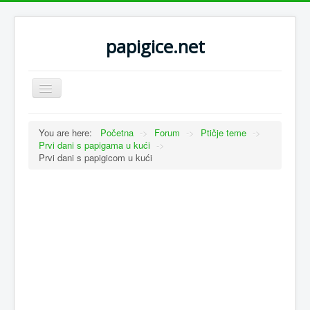
papigice.net
Toggle
Navigation
You are here:
Početna
->
Forum
->
Ptičje teme
->
Prvi dani s papigama u kući
->
Prvi dani s papigicom u kući