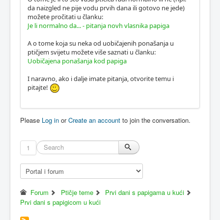
da naizgled ne pije vodu prvih dana ili gotovo ne jede)
možete pročitati u članku:
Je li normalno da... - pitanja novh vlasnika papiga
A o tome koja su neka od uobičajenih ponašanja u
ptičjem svijetu možete više saznati u članku:
Uobičajena ponašanja kod papiga
I naravno, ako i dalje imate pitanja, otvorite temu i
pitajte!
Please
Log in
or
Create an account
to join the conversation.
1
Forum
Ptičje teme
Prvi dani s papigama u kući
Prvi dani s papigicom u kući