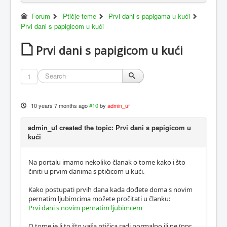
Forum
Ptičje teme
Prvi dani s papigama u kući
Prvi dani s papigicom u kući
Prvi dani s papigicom u kući
1
10 years 7 months ago
#10
by
admin_uf
admin_uf created the topic: Prvi dani s papigicom u
kući
Na portalu imamo nekoliko članak o tome kako i što
činiti u prvim danima s ptičicom u kući.
Kako postupati prvih dana kada dođete doma s novim
pernatim ljubimcima možete pročitati u članku:
Prvi dani s novim pernatim ljubimcem
O tome je li to što vaša ptičica radi normalno ili ne (npr.