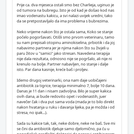
Prije ca. dva mjeseca ostali smo bez Charlieja, uginuo je
od tumora na bubregu. Isto je od kad je došao kod nas
imao vodenastu kakicu, a svi nalazi uvijek uredni, tako
da se pretpostavljalo da ima problema s bubrezima.
Neko vrijeme nakon što je ostala sama, Koko se stanje
počelo pogoršavati. Otišli smo prvom veterinaru, tamo
su nam prepisali otopinu aminokiselina, prbiotik i da joj
nabavimo partnera jer je njima nakon što su živjeli u
paru žitov u "samici" jako stresan. Navedena terapija
nije dala rezultata, odnosno nije se pogršalo, ali nije ni
krenulo na bolje. Partner nabavljen, no stanje i dalje
isto. Par dana kasnije, kreće baš i proljev.
Idemo drugoj veterinarki, ona nam daje uobičajeni
antibiotik za tigrice, terapija minimalno 7, bolje 10 dana.
Danas je 11 dan i nisam zadvoljna. Bilo je super kakica
ovih dana, ai bude redovito opet i vodenastih, juer
navečer čak i dva put sama voda (mada je to bilo direkt
nakon hvatanja u ruku i davanja lijeka, pa je možda i od
stresa, no ipak...).
Sada su kakice tak, tak, neke dobre, neke ne baš. Sve mi
se čini da antibiotik djeluje samo djelomično, pa ću u