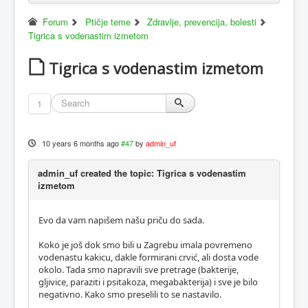
Forum
Ptičje teme
Zdravlje, prevencija, bolesti
Tigrica s vodenastim izmetom
Tigrica s vodenastim izmetom
1
10 years 6 months ago
#47
by
admin_uf
admin_uf created the topic: Tigrica s vodenastim
izmetom
Evo da vam napišem našu priču do sada.
Koko je još dok smo bili u Zagrebu imala povremeno
vodenastu kakicu, dakle formirani crvić, ali dosta vode
okolo. Tada smo napravili sve pretrage (bakterije,
gljivice, paraziti i psitakoza, megabakterija) i sve je bilo
negativno. Kako smo preselili to se nastavilo.