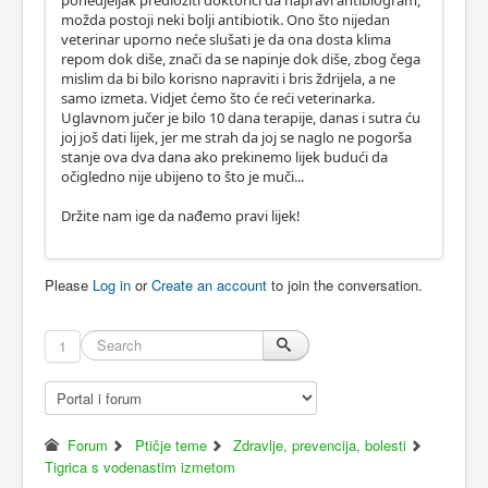
ponedjeljak predložiti doktorici da napravi antibiogram,
možda postoji neki bolji antibiotik. Ono što nijedan
veterinar uporno neće slušati je da ona dosta klima
repom dok diše, znači da se napinje dok diše, zbog čega
mislim da bi bilo korisno napraviti i bris ždrijela, a ne
samo izmeta. Vidjet ćemo što će reći veterinarka.
Uglavnom jučer je bilo 10 dana terapije, danas i sutra ću
joj još dati lijek, jer me strah da joj se naglo ne pogorša
stanje ova dva dana ako prekinemo lijek budući da
očigledno nije ubijeno to što je muči...
Držite nam ige da nađemo pravi lijek!
Please
Log in
or
Create an account
to join the conversation.
1
Forum
Ptičje teme
Zdravlje, prevencija, bolesti
Tigrica s vodenastim izmetom