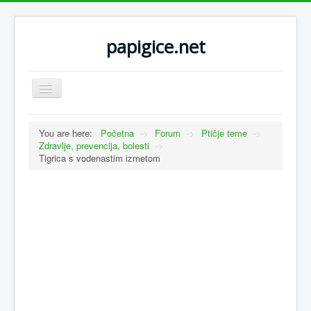
papigice.net
Toggle
Navigation
You are here:
Početna
->
Forum
->
Ptičje teme
->
Zdravlje, prevencija, bolesti
->
Tigrica s vodenastim izmetom