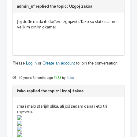
admin_uf replied the topic: Uzgoj žakoa
Joj dođe mi da ih dođem izgnjaviti. Tako su slatki sa tim
velikim crnim okama!
Please
Log in
or
Create an account
to join the conversation.
10 years 3 months ago
#133
by
žako
žako replied the topic: Uzgoj žakoa
Ima i malo starijih slika, ali još sedam dana i eto tri
mjeseca.