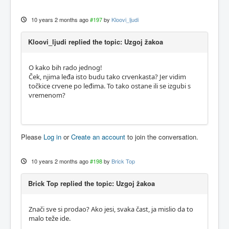
10 years 2 months ago
#197
by
Kloovi_ljudi
Kloovi_ljudi replied the topic: Uzgoj žakoa
O kako bih rado jednog!
Ček, njima leđa isto budu tako crvenkasta? Jer vidim
točkice crvene po leđima. To tako ostane ili se izgubi s
vremenom?
Please
Log in
or
Create an account
to join the conversation.
10 years 2 months ago
#198
by
Brick Top
Brick Top replied the topic: Uzgoj žakoa
Znači sve si prodao? Ako jesi, svaka čast, ja mislio da to
malo teže ide.