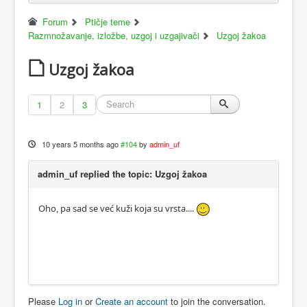
Forum
Ptičje teme
Razmnožavanje, izložbe, uzgoj i uzgajivači
Uzgoj žakoa
Uzgoj žakoa
1
2
3
10 years 5 months ago
#104
by
admin_uf
admin_uf replied the topic: Uzgoj žakoa
Oho, pa sad se već kuži koja su vrsta....
Please
Log in
or
Create an account
to join the conversation.