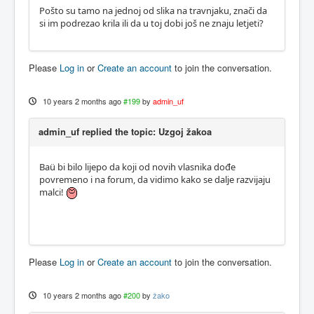
Pošto su tamo na jednoj od slika na travnjaku, znači da
si im podrezao krila ili da u toj dobi još ne znaju letjeti?
Please
Log in
or
Create an account
to join the conversation.
10 years 2 months ago
#199
by
admin_uf
admin_uf replied the topic: Uzgoj žakoa
Baü bi bilo lijepo da koji od novih vlasnika dođe
povremeno i na forum, da vidimo kako se dalje razvijaju
malci!
Please
Log in
or
Create an account
to join the conversation.
10 years 2 months ago
#200
by
žako