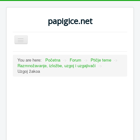
papigice.net
Toggle
Navigation
You are here:
Početna
->
Forum
->
Ptičje teme
->
Razmnožavanje, izložbe, uzgoj i uzgajivači
->
Uzgoj žakoa