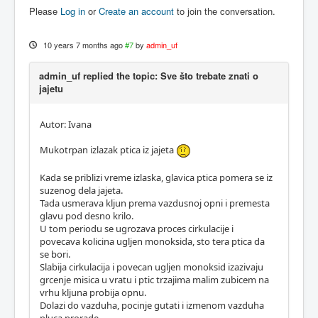
Please
Log in
or
Create an account
to join the conversation.
10 years 7 months ago
#7
by
admin_uf
admin_uf replied the topic: Sve što trebate znati o
jajetu
Autor: Ivana
Mukotrpan izlazak ptica iz jajeta
Kada se priblizi vreme izlaska, glavica ptica pomera se iz
suzenog dela jajeta.
Tada usmerava kljun prema vazdusnoj opni i premesta
glavu pod desno krilo.
U tom periodu se ugrozava proces cirkulacije i
povecava kolicina ugljen monoksida, sto tera ptica da
se bori.
Slabija cirkulacija i povecan ugljen monoksid izazivaju
grcenje misica u vratu i ptic trzajima malim zubicem na
vrhu kljuna probija opnu.
Dolazi do vazduha, pocinje gutati i izmenom vazduha
pluca prorade.