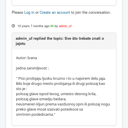
Please
Log in
or
Create an account
to join the conversation.
10 years 7 months ago
#6
by
admin_uf
admin_uf replied the topic: Sve što trebate znati o
jajetu
Autor: Ivana
Jedna zanimljivost :
" Ptici probijaju ljusku kruzno i to u najsirem delu jaja.
Bilo koje drugo mesto probijanja ili drugi polozaj kao
sto je :
polozaj glave ispod levog, umesto desnog krila,
polozaj glave izmedju bedara,
neusmeren kljun prema vazdusnoj opni ili polozaj nogu
preko glave moze izazvati poteskoce sa
smrtnim posledicama."