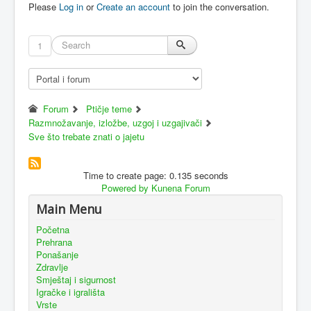
Please
Log in
or
Create an account
to join the conversation.
1
Forum
Ptičje teme
Razmnožavanje, izložbe, uzgoj i uzgajivači
Sve što trebate znati o jajetu
Time to create page: 0.135 seconds
Powered by
Kunena Forum
Main Menu
Početna
Prehrana
Ponašanje
Zdravlje
Smještaj i sigurnost
Igračke i igrališta
Vrste