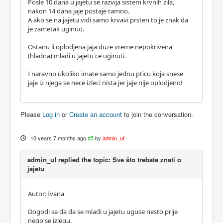
Posle 10 dana u jajetu se razvija sistem krvnih zila,
nakon 14 dana jaje postaje tamno.
A ako se na jajetu vidi samo krvavi prsten to je znak da
je zametak uginuo.
Ostanu li oplodjena jaja duze vreme nepokrivena
(hladna) mladi u jajetu ce uginuti.
I naravno ukoliko imate samo jednu pticu koja snese
jaje iz njega se nece izleci nista jer jaje nije oplodjeno!
Please
Log in
or
Create an account
to join the conversation.
10 years 7 months ago
#5
by
admin_uf
admin_uf replied the topic: Sve što trebate znati o
jajetu
Autor: Ivana
Dogodi se da da se mladi u jajetu uguse nesto prije
nego se izlegu.