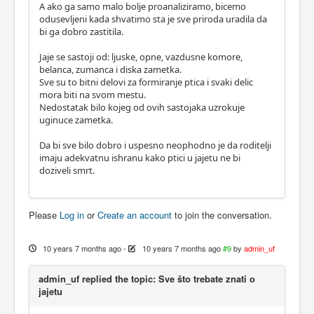
A ako ga samo malo bolje proanaliziramo, bicemo
odusevljeni kada shvatimo sta je sve priroda uradila da
bi ga dobro zastitila.
Jaje se sastoji od: ljuske, opne, vazdusne komore,
belanca, zumanca i diska zametka.
Sve su to bitni delovi za formiranje ptica i svaki delic
mora biti na svom mestu.
Nedostatak bilo kojeg od ovih sastojaka uzrokuje
uginuce zametka.
Da bi sve bilo dobro i uspesno neophodno je da roditelji
imaju adekvatnu ishranu kako ptici u jajetu ne bi
doziveli smrt.
Please
Log in
or
Create an account
to join the conversation.
10 years 7 months ago
-
10 years 7 months ago
#9
by
admin_uf
admin_uf replied the topic: Sve što trebate znati o
jajetu