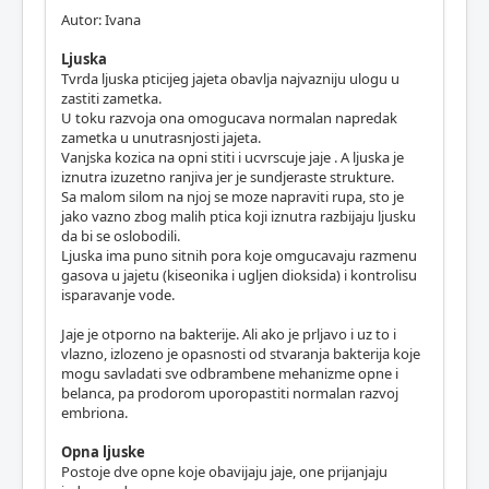
Autor: Ivana
Ljuska
Tvrda ljuska pticijeg jajeta obavlja najvazniju ulogu u
zastiti zametka.
U toku razvoja ona omogucava normalan napredak
zametka u unutrasnjosti jajeta.
Vanjska kozica na opni stiti i ucvrscuje jaje . A ljuska je
iznutra izuzetno ranjiva jer je sundjeraste strukture.
Sa malom silom na njoj se moze napraviti rupa, sto je
jako vazno zbog malih ptica koji iznutra razbijaju ljusku
da bi se oslobodili.
Ljuska ima puno sitnih pora koje omgucavaju razmenu
gasova u jajetu (kiseonika i ugljen dioksida) i kontrolisu
isparavanje vode.
Jaje je otporno na bakterije. Ali ako je prljavo i uz to i
vlazno, izlozeno je opasnosti od stvaranja bakterija koje
mogu savladati sve odbrambene mehanizme opne i
belanca, pa prodorom uporopastiti normalan razvoj
embriona.
Opna ljuske
Postoje dve opne koje obavijaju jaje, one prijanjaju