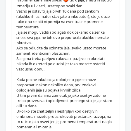
Naprimer kanarinke snesu
do 6 jaja, snesu ih ujutro
izmedju 6 i 7 sati, uzastopno svaki dan.
Vazno je ostaviti jaja prvih 10 dana pod zenkom
(ukoliko ih uzimate i stavljate u inkubator), sto je duze
tako ona ce biti otpornija na eventualne promene
temperature.
Jaja se mogu vaditi i odlagati dok cekamo da zenka
snese sva jaja, ne bih ovo preporucila ukoliko nemate
iskustva.
Ako se odlucite da uzimate jaja, svako uzeto morate
zameniti identicnim plasticnim.
Sa njima treba pazljivo rukovati, pazljivo ih okretati
nikada ih okretati po duzini jer tako mozete ostetiti
vazdusnu opnu.
Kada pocne inkubacija oplodjeno jaje se moze
prepoznati nakon nekoliko dana, prvi znakovi
oplodjenih jaja su pojava krvnih zilica.
U tim prvim danima zametak je jako osetljiv zato ne
treba proveravati oplodjenost pre nego sto je jaje staro
8 ili 10 dana.
Ukoliko ste znatizeljni i nestrpljivi kod osetljivih
embriona mozete prouzrokovati prestanak razvoja, na
to uticu: jako osvetljenje, promena temperature i nagla
pomeranja i micanja.