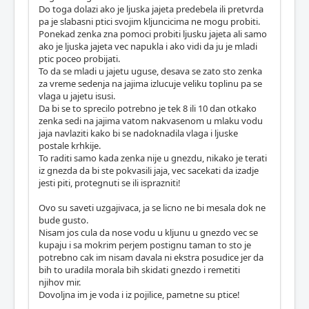
Do toga dolazi ako je ljuska jajeta predebela ili pretvrda
pa je slabasni ptici svojim kljuncicima ne mogu probiti.
Ponekad zenka zna pomoci probiti ljusku jajeta ali samo
ako je ljuska jajeta vec napukla i ako vidi da ju je mladi
ptic poceo probijati.
To da se mladi u jajetu uguse, desava se zato sto zenka
za vreme sedenja na jajima izlucuje veliku toplinu pa se
vlaga u jajetu isusi.
Da bi se to sprecilo potrebno je tek 8 ili 10 dan otkako
zenka sedi na jajima vatom nakvasenom u mlaku vodu
jaja navlaziti kako bi se nadoknadila vlaga i ljuske
postale krhkije.
To raditi samo kada zenka nije u gnezdu, nikako je terati
iz gnezda da bi ste pokvasili jaja, vec sacekati da izadje
jesti piti, protegnuti se ili isprazniti!
Ovo su saveti uzgajivaca, ja se licno ne bi mesala dok ne
bude gusto.
Nisam jos cula da nose vodu u kljunu u gnezdo vec se
kupaju i sa mokrim perjem postignu taman to sto je
potrebno cak im nisam davala ni ekstra posudice jer da
bih to uradila morala bih skidati gnezdo i remetiti
njihov mir.
Dovoljna im je voda i iz pojilice, pametne su ptice!