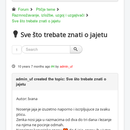
Forum
Ptičje teme
Razmnožavanje, izložbe, uzgoj i uzgajivači
Sve što trebate znati o jajetu
Sve što trebate znati o jajetu
1
10 years 7 months ago
#4
by
admin_uf
admin_uf created the topic: Sve što trebate znati o
jajetu
Autor: Ivana
Nosenje jaja je izuzetno naporno i iscrpljujuce za svaku
pticu.
Zenka nosi jaja u razmacima od dva do tri dana i lezanje
na njima ne pocinje odmah.