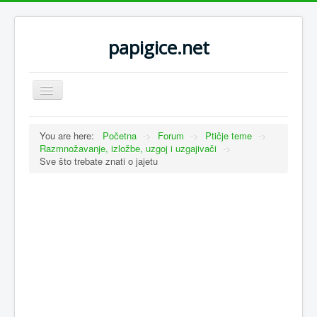
papigice.net
Toggle
Navigation
You are here:
Početna
->
Forum
->
Ptičje teme
->
Razmnožavanje, izložbe, uzgoj i uzgajivači
->
Sve što trebate znati o jajetu