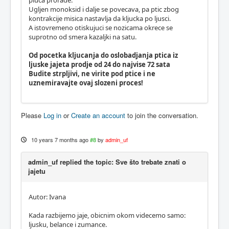
Ugljen monoksid i dalje se povecava, pa ptic zbog
kontrakcije misica nastavlja da kljucka po ljusci.
A istovremeno otiskujuci se nozicama okrece se
suprotno od smera kazaljki na satu.
Od pocetka kljucanja do oslobadjanja ptica iz
ljuske jajeta prodje od 24 do najvise 72 sata
Budite strpljivi, ne virite pod ptice i ne
uznemiravajte ovaj slozeni proces!
Please
Log in
or
Create an account
to join the conversation.
10 years 7 months ago
#8
by
admin_uf
admin_uf replied the topic: Sve što trebate znati o
jajetu
Autor: Ivana
Kada razbijemo jaje, obicnim okom videcemo samo:
ljusku, belance i zumance.