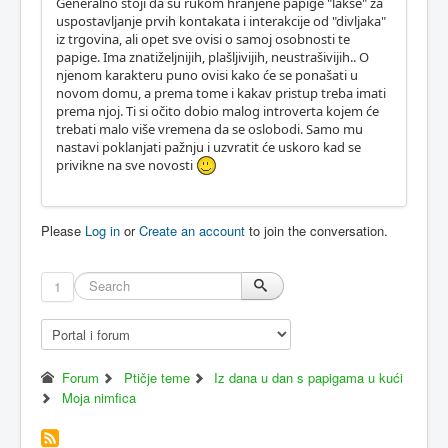
Generalno stoji da su rukom hranjene papige "lakše" za
uspostavljanje prvih kontakata i interakcije od "divljaka"
iz trgovina, ali opet sve ovisi o samoj osobnosti te
papige. Ima znatiželjnijih, plašljivijih, neustrašivijih.. O
njenom karakteru puno ovisi kako će se ponašati u
novom domu, a prema tome i kakav pristup treba imati
prema njoj. Ti si očito dobio malog introverta kojem će
trebati malo više vremena da se oslobodi. Samo mu
nastavi poklanjati pažnju i uzvratit će uskoro kad se
privikne na sve novosti
Please
Log in
or
Create an account
to join the conversation.
1
Forum
Ptičje teme
Iz dana u dan s papigama u kući
Moja nimfica