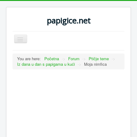
papigice.net
Toggle
Navigation
You are here:
Početna
->
Forum
->
Ptičje teme
->
Iz dana u dan s papigama u kući
->
Moja nimfica