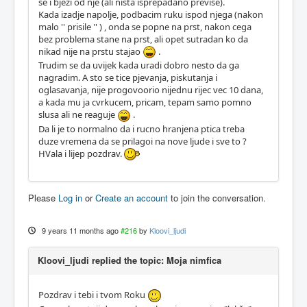
se i bjezi od nje (ali nista isprepadano previse).
Kada izadje napolje, podbacim ruku ispod njega (nakon
malo '' prisile '' ) , onda se popne na prst, nakon cega
bez problema stane na prst, ali opet sutradan ko da
nikad nije na prstu stajao
.
Trudim se da uvijek kada uradi dobro nesto da ga
nagradim. A sto se tice pjevanja, piskutanja i
oglasavanja, nije progovoorio nijednu rijec vec 10 dana,
a kada mu ja cvrkucem, pricam, tepam samo pomno
slusa ali ne reaguje
.
Da li je to normalno da i rucno hranjena ptica treba
duze vremena da se prilagoi na nove ljude i sve to ?
HVala i lijep pozdrav.
Please
Log in
or
Create an account
to join the conversation.
9 years 11 months ago
#216
by
Kloovi_ljudi
Kloovi_ljudi replied the topic: Moja nimfica
Pozdrav i tebi i tvom Roku