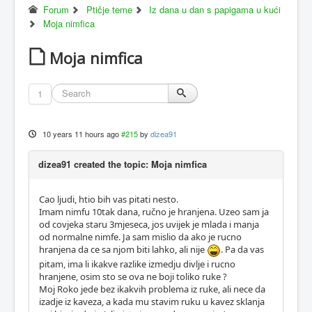
Forum
Ptičje teme
Iz dana u dan s papigama u kući
Moja nimfica
Moja nimfica
1
10 years 11 hours ago
#215
by
dizea91
dizea91 created the topic: Moja nimfica
Cao ljudi, htio bih vas pitati nesto.
Imam nimfu 10tak dana, ručno je hranjena. Uzeo sam ja
od covjeka staru 3mjeseca, jos uvijek je mlada i manja
od normalne nimfe. Ja sam mislio da ako je rucno
hranjena da ce sa njom biti lahko, ali nije
. Pa da vas
pitam, ima li ikakve razlike izmedju divlje i rucno
hranjene, osim sto se ova ne boji toliko ruke ?
Moj Roko jede bez ikakvih problema iz ruke, ali nece da
izadje iz kaveza, a kada mu stavim ruku u kavez sklanja