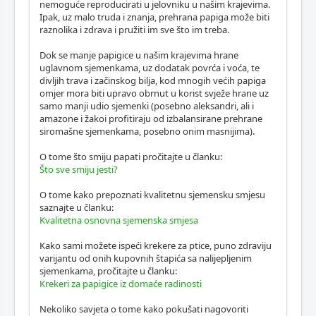
nemoguće reproducirati u jelovniku u našim krajevima.
Ipak, uz malo truda i znanja, prehrana papiga može biti
raznolika i zdrava i pružiti im sve što im treba.
Dok se manje papigice u našim krajevima hrane
uglavnom sjemenkama, uz dodatak povrća i voća, te
divljih trava i začinskog bilja, kod mnogih većih papiga
omjer mora biti upravo obrnut u korist svježe hrane uz
samo manji udio sjemenki (posebno aleksandri, ali i
amazone i žakoi profitiraju od izbalansirane prehrane
siromašne sjemenkama, posebno onim masnijima).
O tome što smiju papati pročitajte u članku:
Što sve smiju jesti?
O tome kako prepoznati kvalitetnu sjemensku smjesu
saznajte u članku:
Kvalitetna osnovna sjemenska smjesa
Kako sami možete ispeći krekere za ptice, puno zdraviju
varijantu od onih kupovnih štapića sa nalijepljenim
sjemenkama, pročitajte u članku:
Krekeri za papigice iz domaće radinosti
Nekoliko savjeta o tome kako pokušati nagovoriti