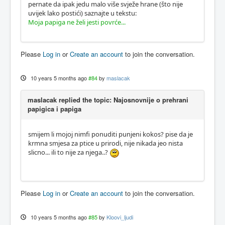
pernate da ipak jedu malo više svježe hrane (što nije
uvijek lako postići) saznajte u tekstu:
Moja papiga ne želi jesti povrće...
Please
Log in
or
Create an account
to join the conversation.
10 years 5 months ago
#84
by
maslacak
maslacak replied the topic: Najosnovnije o prehrani
papigica i papiga
smijem li mojoj nimfi ponuditi punjeni kokos? pise da je
krmna smjesa za ptice u prirodi, nije nikada jeo nista
slicno... ili to nije za njega..?
Please
Log in
or
Create an account
to join the conversation.
10 years 5 months ago
#85
by
Kloovi_ljudi