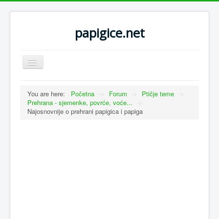
papigice.net
Toggle
Navigation
You are here:
Početna
->
Forum
->
Ptičje teme
->
Prehrana - sjemenke, povrće, voće...
->
Najosnovnije o prehrani papigica i papiga