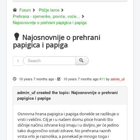
Forum
Ptičje teme
Prehrana - sjemenke, povrće, voće...
Najosnovnije o prehrani papigica i papiga
Najosnovnije o prehrani
papigica i papiga
1
10 years 7 months ago
-
10 years 7 months ago
#11
by
admin_uf
admin_uf created the topic: Najosnovnije o prehrani
papigica i papiga
Osnovna hrana papigica i papiga donekle se razlikuje o
vrsti i veličini. Cilj je i u našem domu ptice hraniti što
sličnije načinu ishrane koji imaju i u divljini, jer će jedino
tako dugoročno ostati zdrave. No prehrana raznih
vrsta vrlo je raznolika, a ponekad je mnogo toga i