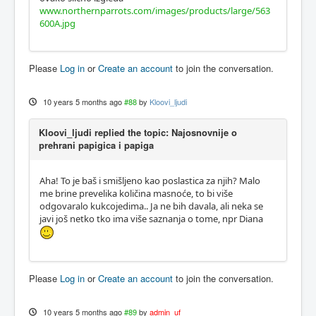
www.northernparrots.com/images/products/large/563
600A.jpg
Please
Log in
or
Create an account
to join the conversation.
10 years 5 months ago
#88
by
Kloovi_ljudi
Kloovi_ljudi replied the topic: Najosnovnije o
prehrani papigica i papiga
Aha! To je baš i smišljeno kao poslastica za njih? Malo
me brine prevelika količina masnoće, to bi više
odgovaralo kukcojedima.. Ja ne bih davala, ali neka se
javi još netko tko ima više saznanja o tome, npr Diana
Please
Log in
or
Create an account
to join the conversation.
10 years 5 months ago
#89
by
admin_uf