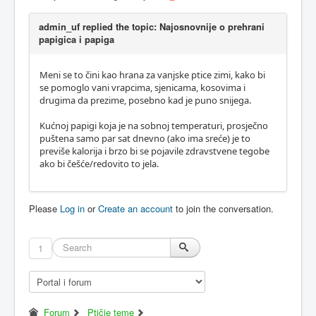
admin_uf replied the topic: Najosnovnije o prehrani
papigica i papiga
Meni se to čini kao hrana za vanjske ptice zimi, kako bi
se pomoglo vani vrapcima, sjenicama, kosovima i
drugima da prezime, posebno kad je puno snijega.
Kućnoj papigi koja je na sobnoj temperaturi, prosječno
puštena samo par sat dnevno (ako ima sreće) je to
previše kalorija i brzo bi se pojavile zdravstvene tegobe
ako bi češće/redovito to jela.
Please
Log in
or
Create an account
to join the conversation.
1
Forum
Ptičje teme