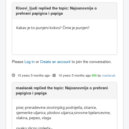
Kloovi_ljudi replied the topic: Najosnovnije o
prehrani papigica i papiga
Kakav je to punjeni kokos? Čime je punjen?
Please
Log in
or
Create an account
to join the conversation.
10 years 5 months ago
-
10 years 5 months ago
#86
by
maslacak
maslacak replied the topic: Najosnovnije o prehrani
papigica i papiga
pise; preradevine zivotinjskg podrijetla, zitarice,
sjemenke uljarica, plodovi uljarica,sirovine bjelancevine,
vlakna, pepeo, vlaga
ovako slicno izgleda -